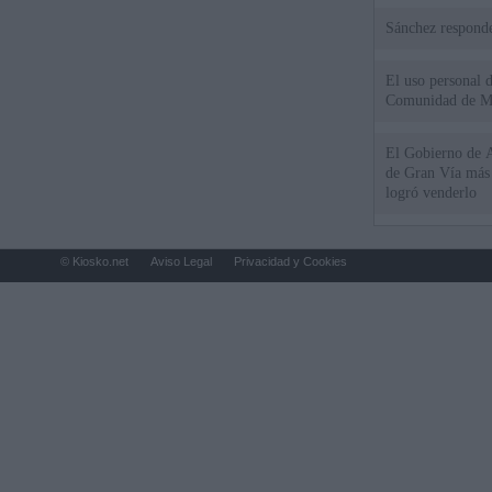
Sánchez responde
El uso personal d
Comunidad de M
El Gobierno de A
de Gran Vía más
logró venderlo
© Kiosko.net
Aviso Legal
Privacidad y Cookies