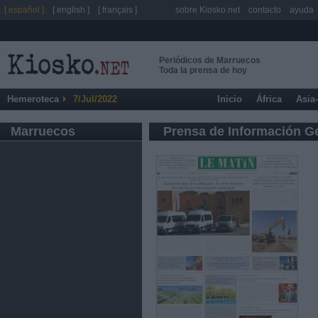
[ español ]
[ english ]
[ français ]
sobre Kiosko.net
contacto
ayuda
Periódicos de Marruecos
Toda la prensa de hoy
Hemeroteca
7/Jul/2022
Inicio
África
Asia
Marruecos
Prensa de Información G