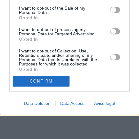
solo a este sitio web. Puede cambiar sus preferencias en
I want to opt-out of the Sale of my
cualquier momento entrando de nuevo en este sitio web o
Personal Data.
visitando nuestra política de privacidad.
Opted In
I want to opt-out of processing my
Personal Data for Targeted Advertising.
Opted In
I want to opt-out of Collection, Use,
Retention, Sale, and/or Sharing of my
Personal Data that Is Unrelated with the
Purposes for which it was collected.
Opted In
CONFIRM
Data Deletion
Data Access
Aviso legal