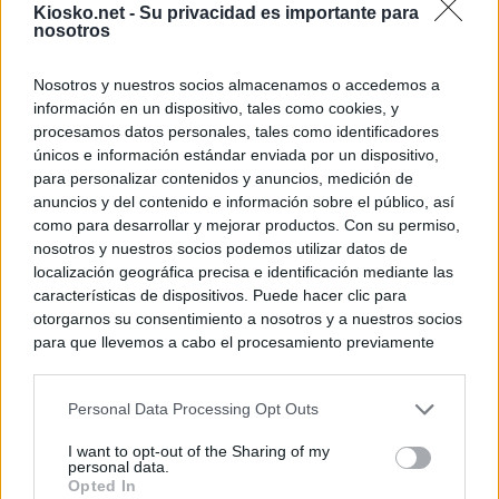
Kiosko.net -
Su privacidad es importante para
nosotros
Nosotros y nuestros socios almacenamos o accedemos a
información en un dispositivo, tales como cookies, y
procesamos datos personales, tales como identificadores
únicos e información estándar enviada por un dispositivo,
para personalizar contenidos y anuncios, medición de
anuncios y del contenido e información sobre el público, así
como para desarrollar y mejorar productos. Con su permiso,
nosotros y nuestros socios podemos utilizar datos de
localización geográfica precisa e identificación mediante las
características de dispositivos. Puede hacer clic para
otorgarnos su consentimiento a nosotros y a nuestros socios
para que llevemos a cabo el procesamiento previamente
descrito. De forma alternativa, puede acceder a información
más detallada y cambiar sus preferencias antes de otorgar o
Personal Data Processing Opt Outs
negar su consentimiento. Tenga en cuenta que algún
procesamiento de sus datos personales puede no requerir
I want to opt-out of the Sharing of my
de su consentimiento, pero usted tiene el derecho de
personal data.
rechazar tal procesamiento. Sus preferencias se aplicarán
Opted In