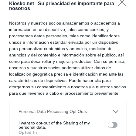
Kiosko.net -
Su privacidad es importante para
nosotros
Nosotros y nuestros socios almacenamos o accedemos a
información en un dispositivo, tales como cookies, y
procesamos datos personales, tales como identificadores
únicos e información estándar enviada por un dispositivo,
para personalizar contenidos y anuncios, medición de
anuncios y del contenido e información sobre el público, así
como para desarrollar y mejorar productos. Con su permiso,
nosotros y nuestros socios podemos utilizar datos de
localización geográfica precisa e identificación mediante las
características de dispositivos. Puede hacer clic para
otorgarnos su consentimiento a nosotros y a nuestros socios
para que llevemos a cabo el procesamiento previamente
descrito. De forma alternativa, puede acceder a información
más detallada y cambiar sus preferencias antes de otorgar o
Personal Data Processing Opt Outs
negar su consentimiento. Tenga en cuenta que algún
procesamiento de sus datos personales puede no requerir
I want to opt-out of the Sharing of my
de su consentimiento, pero usted tiene el derecho de
personal data.
rechazar tal procesamiento. Sus preferencias se aplicarán
Opted In