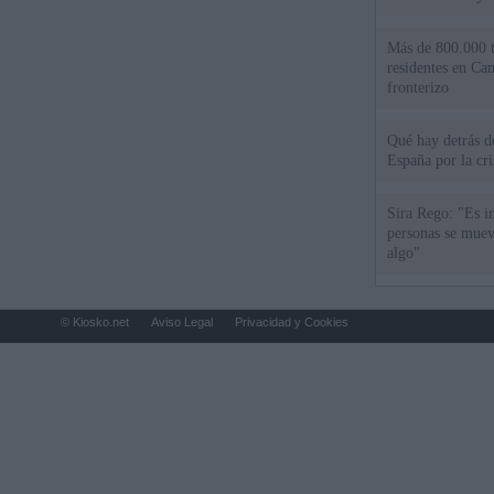
Más de 800.000 t
residentes en Can
fronterizo
Qué hay detrás d
España por la cri
Sira Rego: "Es i
personas se muev
algo"
© Kiosko.net
Aviso Legal
Privacidad y Cookies