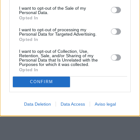
solo a este sitio web. Puede cambiar sus preferencias en
I want to opt-out of the Sale of my
cualquier momento entrando de nuevo en este sitio web o
Personal Data.
visitando nuestra política de privacidad.
Opted In
I want to opt-out of processing my
Personal Data for Targeted Advertising.
Opted In
I want to opt-out of Collection, Use,
Retention, Sale, and/or Sharing of my
Personal Data that Is Unrelated with the
Purposes for which it was collected.
Opted In
CONFIRM
Data Deletion
Data Access
Aviso legal