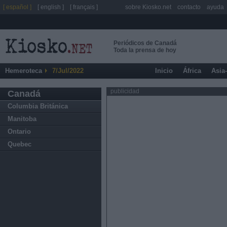
[ español ]
[ english ]
[ français ]
sobre Kiosko.net
contacto
ayuda
Periódicos de Canadá
Toda la prensa de hoy
Hemeroteca
7/Jul/2022
Inicio
África
Asia
publicidad
Canadá
Columbia Británica
Manitoba
Ontario
Quebec