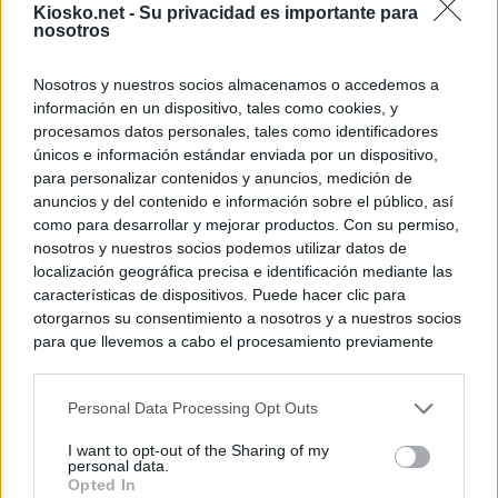
Kiosko.net -
Su privacidad es importante para
nosotros
Nosotros y nuestros socios almacenamos o accedemos a
información en un dispositivo, tales como cookies, y
procesamos datos personales, tales como identificadores
únicos e información estándar enviada por un dispositivo,
para personalizar contenidos y anuncios, medición de
anuncios y del contenido e información sobre el público, así
como para desarrollar y mejorar productos. Con su permiso,
nosotros y nuestros socios podemos utilizar datos de
localización geográfica precisa e identificación mediante las
características de dispositivos. Puede hacer clic para
otorgarnos su consentimiento a nosotros y a nuestros socios
para que llevemos a cabo el procesamiento previamente
descrito. De forma alternativa, puede acceder a información
más detallada y cambiar sus preferencias antes de otorgar o
Personal Data Processing Opt Outs
negar su consentimiento. Tenga en cuenta que algún
procesamiento de sus datos personales puede no requerir
I want to opt-out of the Sharing of my
de su consentimiento, pero usted tiene el derecho de
personal data.
rechazar tal procesamiento. Sus preferencias se aplicarán
Opted In