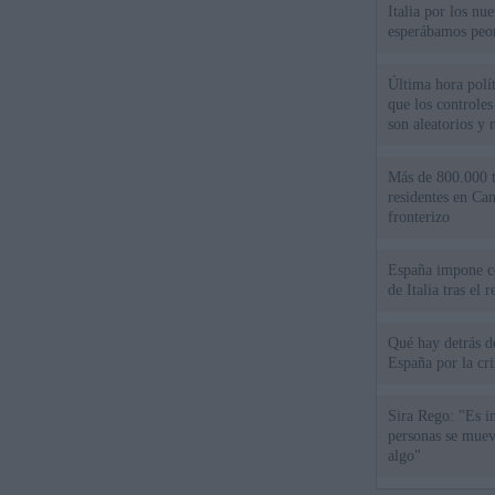
Italia por los nu
esperábamos peo
Última hora polít
que los controles
son aleatorios y 
Más de 800.000 t
residentes en Can
fronterizo
España impone co
de Italia tras el
Qué hay detrás d
España por la cri
Sira Rego: "Es i
personas se muev
algo"