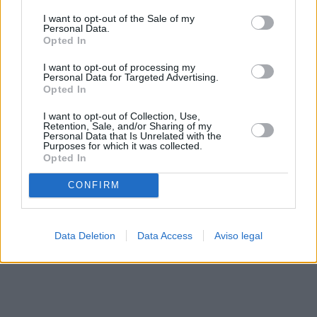
solo a este sitio web. Puede cambiar sus preferencias en
I want to opt-out of the Sale of my
cualquier momento entrando de nuevo en este sitio web o
Personal Data.
visitando nuestra política de privacidad.
Opted In
I want to opt-out of processing my
Personal Data for Targeted Advertising.
Opted In
I want to opt-out of Collection, Use,
Retention, Sale, and/or Sharing of my
Personal Data that Is Unrelated with the
Purposes for which it was collected.
Opted In
CONFIRM
Data Deletion
Data Access
Aviso legal