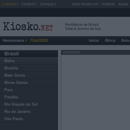
[ español ]
[ english ]
[ français ]
sobre Kiosko.net
contacto
ayuda
Periódicos de Brasil
Toda la prensa de hoy
Hemeroteca
7/Jul/2022
Inicio
África
Asia
publicidad
Brasil
Bahia
Brasilia
Mato Groso
Minas Gerais
Para
Paraiba
Rio Grande do Sul
Rio de Janeiro
São Paulo