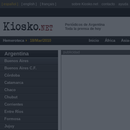
[ español ]
[ english ]
[ français ]
sobre Kiosko.net
contacto
ayuda
Periódicos de Argentina
Toda la prensa de hoy
Hemeroteca
18/Mar/2010
Inicio
África
Asia
publicidad
Argentina
Buenos Aires
Buenos Aires C.F.
Córdoba
Catamarca
Chaco
Chubut
Corrientes
Entre Ríos
Formosa
Jujuy