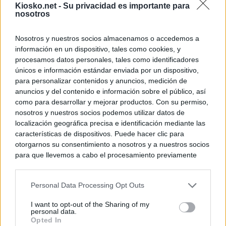
Kiosko.net -
Su privacidad es importante para
nosotros
Nosotros y nuestros socios almacenamos o accedemos a
información en un dispositivo, tales como cookies, y
procesamos datos personales, tales como identificadores
únicos e información estándar enviada por un dispositivo,
para personalizar contenidos y anuncios, medición de
anuncios y del contenido e información sobre el público, así
como para desarrollar y mejorar productos. Con su permiso,
nosotros y nuestros socios podemos utilizar datos de
localización geográfica precisa e identificación mediante las
características de dispositivos. Puede hacer clic para
otorgarnos su consentimiento a nosotros y a nuestros socios
para que llevemos a cabo el procesamiento previamente
descrito. De forma alternativa, puede acceder a información
más detallada y cambiar sus preferencias antes de otorgar o
Personal Data Processing Opt Outs
negar su consentimiento. Tenga en cuenta que algún
procesamiento de sus datos personales puede no requerir
I want to opt-out of the Sharing of my
de su consentimiento, pero usted tiene el derecho de
personal data.
rechazar tal procesamiento. Sus preferencias se aplicarán
Opted In