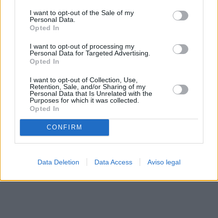
solo a este sitio web. Puede cambiar sus preferencias en
I want to opt-out of the Sale of my
cualquier momento entrando de nuevo en este sitio web o
Personal Data.
visitando nuestra política de privacidad.
Opted In
I want to opt-out of processing my
Personal Data for Targeted Advertising.
Opted In
I want to opt-out of Collection, Use,
Retention, Sale, and/or Sharing of my
Personal Data that Is Unrelated with the
Purposes for which it was collected.
Opted In
CONFIRM
Data Deletion
Data Access
Aviso legal