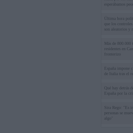
esperábamos peo
Última hora políti
que los controles
son aleatorios y 
Más de 800.000 t
residentes en Can
fronterizo
España impone co
de Italia tras el
Qué hay detrás d
España por la cri
Sira Rego: "Es i
personas se muev
algo"