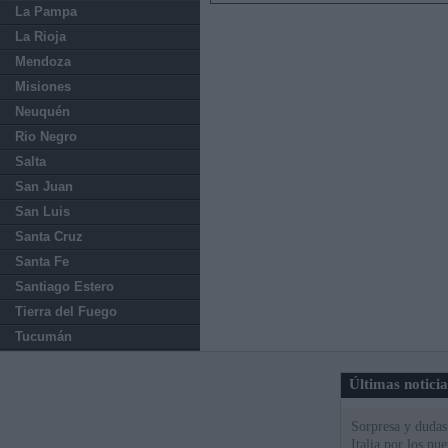
La Pampa
La Rioja
Mendoza
Misiones
Neuquén
Rio Negro
Salta
San Juan
San Luis
Santa Cruz
Santa Fe
Santiago Estero
Tierra del Fuego
Tucumán
Últimas notici
Sorpresa y dudas 
Italia por los nu