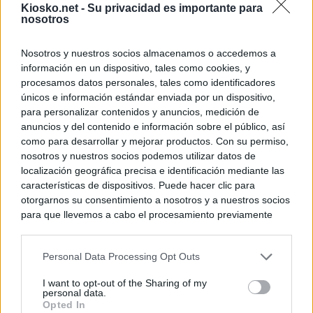
Kiosko.net -
Su privacidad es importante para
nosotros
Nosotros y nuestros socios almacenamos o accedemos a
información en un dispositivo, tales como cookies, y
procesamos datos personales, tales como identificadores
únicos e información estándar enviada por un dispositivo,
para personalizar contenidos y anuncios, medición de
anuncios y del contenido e información sobre el público, así
como para desarrollar y mejorar productos. Con su permiso,
nosotros y nuestros socios podemos utilizar datos de
localización geográfica precisa e identificación mediante las
características de dispositivos. Puede hacer clic para
otorgarnos su consentimiento a nosotros y a nuestros socios
para que llevemos a cabo el procesamiento previamente
descrito. De forma alternativa, puede acceder a información
más detallada y cambiar sus preferencias antes de otorgar o
Personal Data Processing Opt Outs
negar su consentimiento. Tenga en cuenta que algún
procesamiento de sus datos personales puede no requerir
I want to opt-out of the Sharing of my
de su consentimiento, pero usted tiene el derecho de
personal data.
rechazar tal procesamiento. Sus preferencias se aplicarán
Opted In