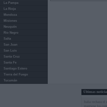
La Pampa
La Rioja
Mendoza
Misiones
Neuquén
Rio Negro
Salta
San Juan
San Luis
Santa Cruz
Santa Fe
Santiago Estero
Tierra del Fuego
Tucumán
Últimas notici
Italia rechaza e
mantiene los cont