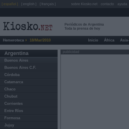
[ español ]
[ english ]
[ français ]
sobre Kiosko.net
contacto
ayuda
Periódicos de Argentina
Toda la prensa de hoy
Hemeroteca
18/Mar/2010
Inicio
África
Asia
publicidad
Argentina
Buenos Aires
Buenos Aires C.F.
Córdoba
Catamarca
Chaco
Chubut
Corrientes
Entre Ríos
Formosa
Jujuy