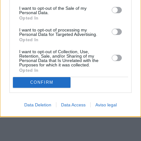
solo a este sitio web. Puede cambiar sus preferencias en
I want to opt-out of the Sale of my
cualquier momento entrando de nuevo en este sitio web o
Personal Data.
visitando nuestra política de privacidad.
Opted In
I want to opt-out of processing my
Personal Data for Targeted Advertising.
Opted In
I want to opt-out of Collection, Use,
Retention, Sale, and/or Sharing of my
Personal Data that Is Unrelated with the
Purposes for which it was collected.
Opted In
CONFIRM
Data Deletion
Data Access
Aviso legal