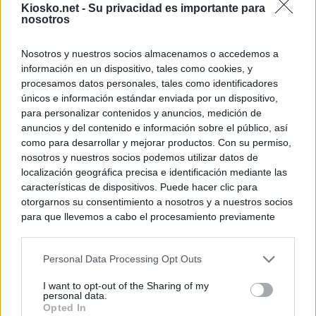
Kiosko.net -
Su privacidad es importante para
nosotros
Nosotros y nuestros socios almacenamos o accedemos a
información en un dispositivo, tales como cookies, y
procesamos datos personales, tales como identificadores
únicos e información estándar enviada por un dispositivo,
para personalizar contenidos y anuncios, medición de
anuncios y del contenido e información sobre el público, así
como para desarrollar y mejorar productos. Con su permiso,
nosotros y nuestros socios podemos utilizar datos de
localización geográfica precisa e identificación mediante las
características de dispositivos. Puede hacer clic para
otorgarnos su consentimiento a nosotros y a nuestros socios
para que llevemos a cabo el procesamiento previamente
descrito. De forma alternativa, puede acceder a información
más detallada y cambiar sus preferencias antes de otorgar o
Personal Data Processing Opt Outs
negar su consentimiento. Tenga en cuenta que algún
procesamiento de sus datos personales puede no requerir
I want to opt-out of the Sharing of my
de su consentimiento, pero usted tiene el derecho de
personal data.
rechazar tal procesamiento. Sus preferencias se aplicarán
Opted In