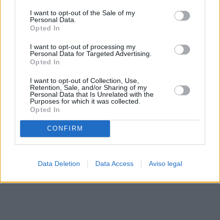
solo a este sitio web. Puede cambiar sus preferencias en
I want to opt-out of the Sale of my
cualquier momento entrando de nuevo en este sitio web o
Personal Data.
visitando nuestra política de privacidad.
Opted In
I want to opt-out of processing my
Personal Data for Targeted Advertising.
Opted In
I want to opt-out of Collection, Use,
Retention, Sale, and/or Sharing of my
Personal Data that Is Unrelated with the
Purposes for which it was collected.
Opted In
CONFIRM
Data Deletion
Data Access
Aviso legal