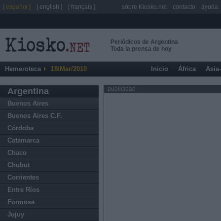
[ español ]
[ english ]
[ français ]
sobre Kiosko.net
contacto
ayuda
Periódicos de Argentina
Toda la prensa de hoy
Hemeroteca
18/Mar/2010
Inicio
África
Asia
publicidad
Argentina
Buenos Aires
Buenos Aires C.F.
Córdoba
Catamarca
Chaco
Chubut
Corrientes
Entre Ríos
Formosa
Jujuy