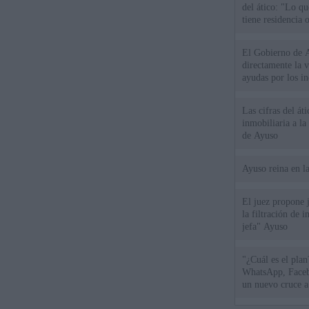
del ático: "Lo q
tiene residencia o
El Gobierno de A
directamente la 
ayudas por los i
Las cifras del át
inmobiliaria a l
de Ayuso
Ayuso reina en l
El juez propone j
la filtración de i
jefa" Ayuso
"¿Cuál es el plan
WhatsApp, Faceb
un nuevo cruce a
15 de agosto