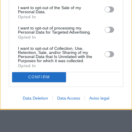
solo a este sitio web. Puede cambiar sus preferencias en
I want to opt-out of the Sale of my
cualquier momento entrando de nuevo en este sitio web o
Personal Data.
visitando nuestra política de privacidad.
Opted In
I want to opt-out of processing my
Personal Data for Targeted Advertising.
Opted In
I want to opt-out of Collection, Use,
Retention, Sale, and/or Sharing of my
Personal Data that Is Unrelated with the
Purposes for which it was collected.
Opted In
CONFIRM
Data Deletion
Data Access
Aviso legal