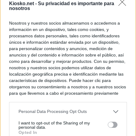
Kiosko.net -
Su privacidad es importante para
nosotros
Nosotros y nuestros socios almacenamos o accedemos a
información en un dispositivo, tales como cookies, y
procesamos datos personales, tales como identificadores
únicos e información estándar enviada por un dispositivo,
para personalizar contenidos y anuncios, medición de
anuncios y del contenido e información sobre el público, así
como para desarrollar y mejorar productos. Con su permiso,
nosotros y nuestros socios podemos utilizar datos de
localización geográfica precisa e identificación mediante las
características de dispositivos. Puede hacer clic para
otorgarnos su consentimiento a nosotros y a nuestros socios
para que llevemos a cabo el procesamiento previamente
descrito. De forma alternativa, puede acceder a información
más detallada y cambiar sus preferencias antes de otorgar o
Personal Data Processing Opt Outs
negar su consentimiento. Tenga en cuenta que algún
procesamiento de sus datos personales puede no requerir
I want to opt-out of the Sharing of my
de su consentimiento, pero usted tiene el derecho de
personal data.
rechazar tal procesamiento. Sus preferencias se aplicarán
Opted In