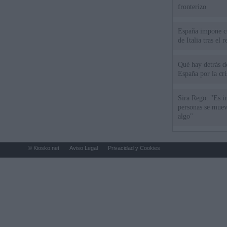
fronterizo
España impone co
de Italia tras el
Qué hay detrás d
España por la cri
Sira Rego: "Es i
personas se muev
algo"
© Kiosko.net
Aviso Legal
Privacidad y Cookies