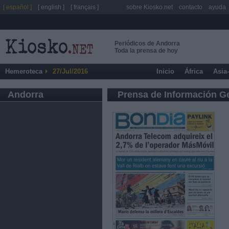
[ español ]
[ english ]
[ français ]
sobre Kiosko.net
contacto
ayuda
Periódicos de Andorra
Toda la prensa de hoy
Hemeroteca
27/Jul/2016
Inicio
África
Asia
Andorra
Prensa de Información G