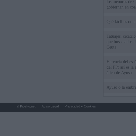
los menores de C
gobiernan en coa
Qué fácil es odi
Tatuajes, cicatri
que busca a los d
Ceuta
Herencia del esc
del PP: así es l
ático de Ayuso
Ayuso o la embr
© Kiosko.net
Aviso Legal
Privacidad y Cookies