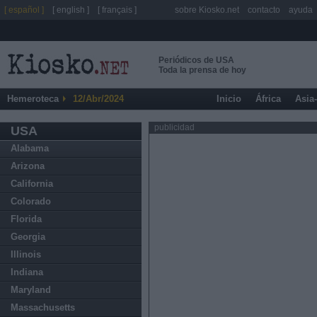
[ español ]
[ english ]
[ français ]
sobre Kiosko.net
contacto
ayuda
Periódicos de USA
Toda la prensa de hoy
Hemeroteca
12/Abr/2024
Inicio
África
Asia
publicidad
USA
Alabama
Arizona
California
Colorado
Florida
Georgia
Illinois
Indiana
Maryland
Massachusetts