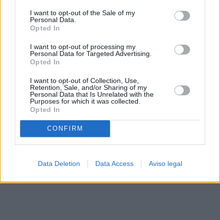
solo a este sitio web. Puede cambiar sus preferencias en
I want to opt-out of the Sale of my
cualquier momento entrando de nuevo en este sitio web o
Personal Data.
visitando nuestra política de privacidad.
Opted In
I want to opt-out of processing my
Personal Data for Targeted Advertising.
Opted In
I want to opt-out of Collection, Use,
Retention, Sale, and/or Sharing of my
Personal Data that Is Unrelated with the
Purposes for which it was collected.
Opted In
CONFIRM
Data Deletion
Data Access
Aviso legal