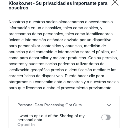
Kiosko.net -
Su privacidad es importante para
nosotros
Nosotros y nuestros socios almacenamos o accedemos a
información en un dispositivo, tales como cookies, y
procesamos datos personales, tales como identificadores
únicos e información estándar enviada por un dispositivo,
para personalizar contenidos y anuncios, medición de
anuncios y del contenido e información sobre el público, así
como para desarrollar y mejorar productos. Con su permiso,
nosotros y nuestros socios podemos utilizar datos de
localización geográfica precisa e identificación mediante las
características de dispositivos. Puede hacer clic para
otorgarnos su consentimiento a nosotros y a nuestros socios
para que llevemos a cabo el procesamiento previamente
descrito. De forma alternativa, puede acceder a información
más detallada y cambiar sus preferencias antes de otorgar o
Personal Data Processing Opt Outs
negar su consentimiento. Tenga en cuenta que algún
procesamiento de sus datos personales puede no requerir
I want to opt-out of the Sharing of my
de su consentimiento, pero usted tiene el derecho de
personal data.
rechazar tal procesamiento. Sus preferencias se aplicarán
Opted In