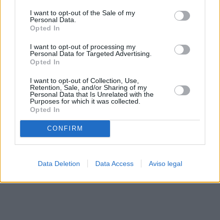
solo a este sitio web. Puede cambiar sus preferencias en
I want to opt-out of the Sale of my
cualquier momento entrando de nuevo en este sitio web o
Personal Data.
visitando nuestra política de privacidad.
Opted In
I want to opt-out of processing my
Personal Data for Targeted Advertising.
Opted In
I want to opt-out of Collection, Use,
Retention, Sale, and/or Sharing of my
Personal Data that Is Unrelated with the
Purposes for which it was collected.
Opted In
CONFIRM
Data Deletion
Data Access
Aviso legal