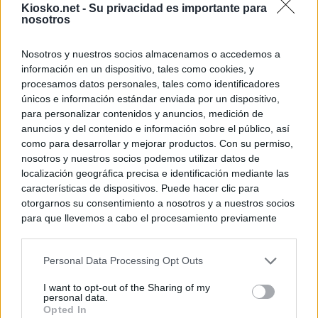
Kiosko.net -
Su privacidad es importante para
nosotros
Nosotros y nuestros socios almacenamos o accedemos a
información en un dispositivo, tales como cookies, y
procesamos datos personales, tales como identificadores
únicos e información estándar enviada por un dispositivo,
para personalizar contenidos y anuncios, medición de
anuncios y del contenido e información sobre el público, así
como para desarrollar y mejorar productos. Con su permiso,
nosotros y nuestros socios podemos utilizar datos de
localización geográfica precisa e identificación mediante las
características de dispositivos. Puede hacer clic para
otorgarnos su consentimiento a nosotros y a nuestros socios
para que llevemos a cabo el procesamiento previamente
descrito. De forma alternativa, puede acceder a información
más detallada y cambiar sus preferencias antes de otorgar o
Personal Data Processing Opt Outs
negar su consentimiento. Tenga en cuenta que algún
procesamiento de sus datos personales puede no requerir
I want to opt-out of the Sharing of my
de su consentimiento, pero usted tiene el derecho de
personal data.
rechazar tal procesamiento. Sus preferencias se aplicarán
Opted In