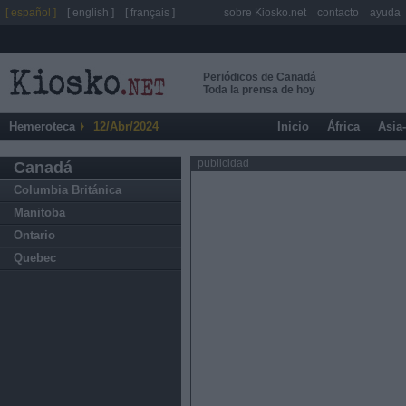
[ español ]
[ english ]
[ français ]
sobre Kiosko.net
contacto
ayuda
Periódicos de Canadá
Toda la prensa de hoy
Hemeroteca
12/Abr/2024
Inicio
África
Asia
publicidad
Canadá
Columbia Británica
Manitoba
Ontario
Quebec