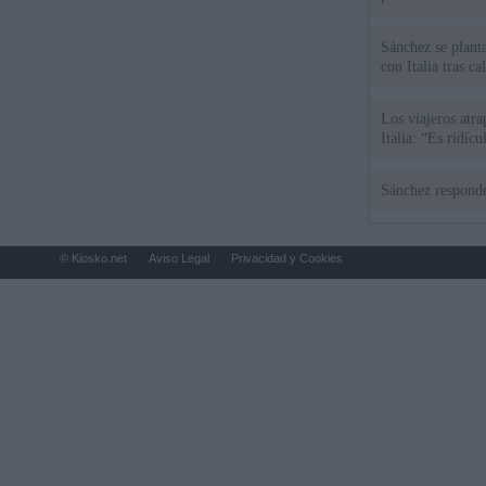
Sánchez se plant
con Italia tras c
Los viajeros atra
Italia: “Es ridíc
Sánchez responde
© Kiosko.net
Aviso Legal
Privacidad y Cookies