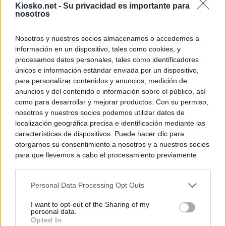
Kiosko.net -
Su privacidad es importante para
nosotros
Nosotros y nuestros socios almacenamos o accedemos a
información en un dispositivo, tales como cookies, y
procesamos datos personales, tales como identificadores
únicos e información estándar enviada por un dispositivo,
para personalizar contenidos y anuncios, medición de
anuncios y del contenido e información sobre el público, así
como para desarrollar y mejorar productos. Con su permiso,
nosotros y nuestros socios podemos utilizar datos de
localización geográfica precisa e identificación mediante las
características de dispositivos. Puede hacer clic para
otorgarnos su consentimiento a nosotros y a nuestros socios
para que llevemos a cabo el procesamiento previamente
descrito. De forma alternativa, puede acceder a información
más detallada y cambiar sus preferencias antes de otorgar o
Personal Data Processing Opt Outs
negar su consentimiento. Tenga en cuenta que algún
procesamiento de sus datos personales puede no requerir
I want to opt-out of the Sharing of my
de su consentimiento, pero usted tiene el derecho de
personal data.
rechazar tal procesamiento. Sus preferencias se aplicarán
Opted In