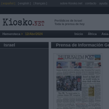
[ español ]
[ english ]
[ français ]
sobre Kiosko.net
contacto
ayuda
Periódicos de Israel
Toda la prensa de hoy
Hemeroteca
12/Abr/2024
Inicio
África
Asia
Israel
Prensa de Información G