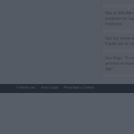
Más de 800.000 t
residentes en Can
fronterizo
Qué hay detrás d
España por la cri
Sira Rego: "Es i
personas se muev
algo"
© Kiosko.net
Aviso Legal
Privacidad y Cookies