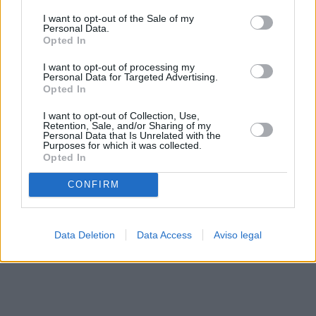
solo a este sitio web. Puede cambiar sus preferencias en
I want to opt-out of the Sale of my
cualquier momento entrando de nuevo en este sitio web o
Personal Data.
visitando nuestra política de privacidad.
Opted In
I want to opt-out of processing my
Personal Data for Targeted Advertising.
Opted In
I want to opt-out of Collection, Use,
Retention, Sale, and/or Sharing of my
Personal Data that Is Unrelated with the
Purposes for which it was collected.
Opted In
CONFIRM
Data Deletion
Data Access
Aviso legal