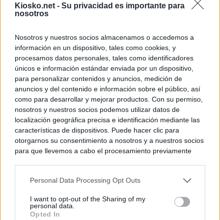
Kiosko.net -
Su privacidad es importante para
nosotros
Nosotros y nuestros socios almacenamos o accedemos a
información en un dispositivo, tales como cookies, y
procesamos datos personales, tales como identificadores
únicos e información estándar enviada por un dispositivo,
para personalizar contenidos y anuncios, medición de
anuncios y del contenido e información sobre el público, así
como para desarrollar y mejorar productos. Con su permiso,
nosotros y nuestros socios podemos utilizar datos de
localización geográfica precisa e identificación mediante las
características de dispositivos. Puede hacer clic para
otorgarnos su consentimiento a nosotros y a nuestros socios
para que llevemos a cabo el procesamiento previamente
descrito. De forma alternativa, puede acceder a información
más detallada y cambiar sus preferencias antes de otorgar o
Personal Data Processing Opt Outs
negar su consentimiento. Tenga en cuenta que algún
procesamiento de sus datos personales puede no requerir
I want to opt-out of the Sharing of my
de su consentimiento, pero usted tiene el derecho de
personal data.
rechazar tal procesamiento. Sus preferencias se aplicarán
Opted In