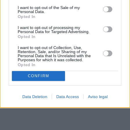
solo a este sitio web. Puede cambiar sus preferencias en
I want to opt-out of the Sale of my
cualquier momento entrando de nuevo en este sitio web o
Personal Data.
visitando nuestra política de privacidad.
Opted In
I want to opt-out of processing my
Personal Data for Targeted Advertising.
Opted In
I want to opt-out of Collection, Use,
Retention, Sale, and/or Sharing of my
Personal Data that Is Unrelated with the
Purposes for which it was collected.
Opted In
CONFIRM
Data Deletion
Data Access
Aviso legal