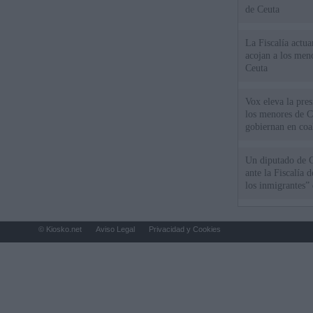
de Ceuta
La Fiscalía actu
acojan a los meno
Ceuta
Vox eleva la pres
los menores de C
gobiernan en coa
Un diputado de 
ante la Fiscalía 
los inmigrantes”
© Kiosko.net
Aviso Legal
Privacidad y Cookies