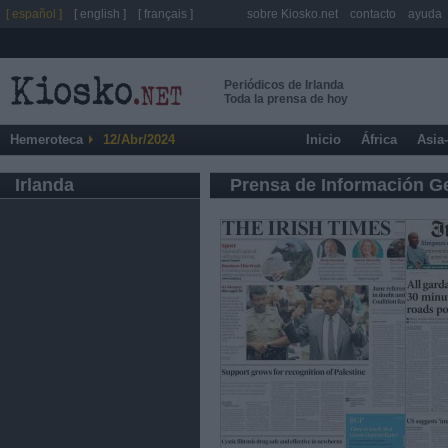
[ español ]
[ english ]
[ français ]
sobre Kiosko.net
contacto
ayuda
Periódicos de Irlanda
Toda la prensa de hoy
Hemeroteca
12/Abr/2024
Inicio
África
Asia
Irlanda
Prensa de Información G