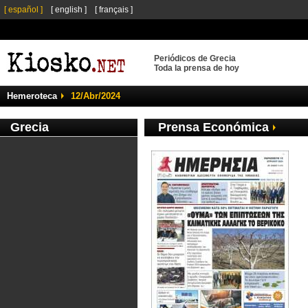
[ español ]
[ english ]
[ français ]
Periódicos de Grecia
Toda la prensa de hoy
Hemeroteca
12/Abr/2024
Grecia
Prensa Económica