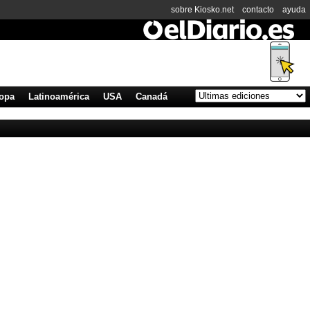
sobre Kiosko.net
contacto
ayuda
opa
Latinoamérica
USA
Canadá