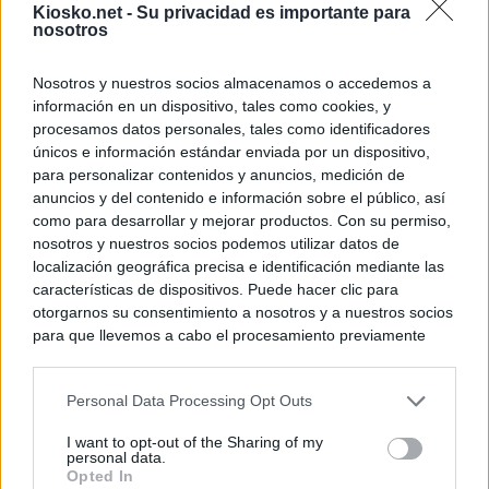
Kiosko.net -
Su privacidad es importante para
nosotros
Nosotros y nuestros socios almacenamos o accedemos a
información en un dispositivo, tales como cookies, y
procesamos datos personales, tales como identificadores
únicos e información estándar enviada por un dispositivo,
para personalizar contenidos y anuncios, medición de
anuncios y del contenido e información sobre el público, así
como para desarrollar y mejorar productos. Con su permiso,
nosotros y nuestros socios podemos utilizar datos de
localización geográfica precisa e identificación mediante las
características de dispositivos. Puede hacer clic para
otorgarnos su consentimiento a nosotros y a nuestros socios
para que llevemos a cabo el procesamiento previamente
descrito. De forma alternativa, puede acceder a información
más detallada y cambiar sus preferencias antes de otorgar o
Personal Data Processing Opt Outs
negar su consentimiento. Tenga en cuenta que algún
procesamiento de sus datos personales puede no requerir
I want to opt-out of the Sharing of my
de su consentimiento, pero usted tiene el derecho de
personal data.
rechazar tal procesamiento. Sus preferencias se aplicarán
Opted In