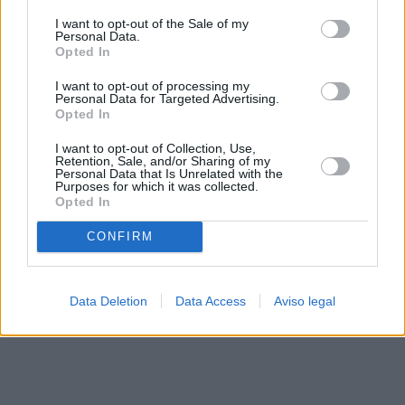
solo a este sitio web. Puede cambiar sus preferencias en
I want to opt-out of the Sale of my
cualquier momento entrando de nuevo en este sitio web o
Personal Data.
visitando nuestra política de privacidad.
Opted In
I want to opt-out of processing my
Personal Data for Targeted Advertising.
Opted In
I want to opt-out of Collection, Use,
Retention, Sale, and/or Sharing of my
Personal Data that Is Unrelated with the
Purposes for which it was collected.
Opted In
CONFIRM
Data Deletion
Data Access
Aviso legal