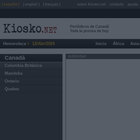
[ español ]
[ english ]
[ français ]
sobre Kiosko.net
contacto
ayuda
Periódicos de Canadá
Toda la prensa de hoy
Hemeroteca
12/Abr/2024
Inicio
África
Asia
publicidad
Canadá
Columbia Británica
Manitoba
Ontario
Quebec