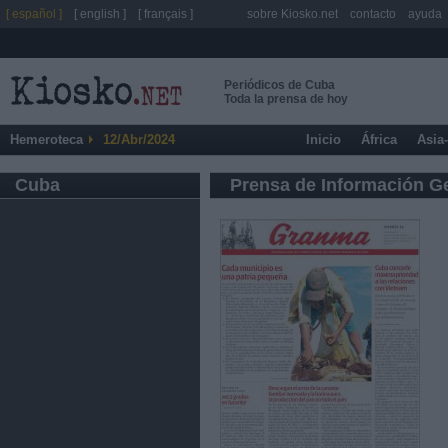
[ español ]
[ english ]
[ français ]
sobre Kiosko.net
contacto
ayuda
Periódicos de Cuba
Toda la prensa de hoy
Hemeroteca
12/Abr/2024
Inicio
África
Asia
Cuba
Prensa de Información G