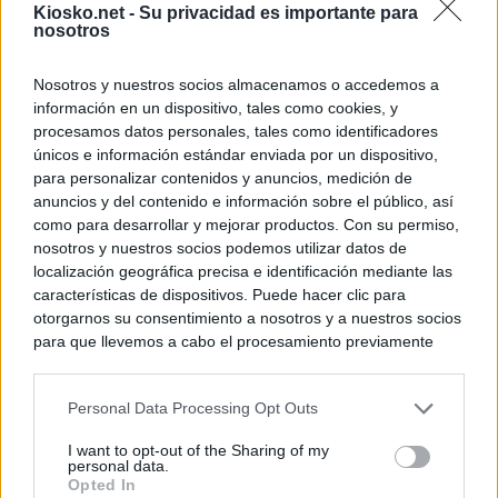
Kiosko.net -
Su privacidad es importante para
nosotros
Nosotros y nuestros socios almacenamos o accedemos a
información en un dispositivo, tales como cookies, y
procesamos datos personales, tales como identificadores
únicos e información estándar enviada por un dispositivo,
para personalizar contenidos y anuncios, medición de
anuncios y del contenido e información sobre el público, así
como para desarrollar y mejorar productos. Con su permiso,
nosotros y nuestros socios podemos utilizar datos de
localización geográfica precisa e identificación mediante las
características de dispositivos. Puede hacer clic para
otorgarnos su consentimiento a nosotros y a nuestros socios
para que llevemos a cabo el procesamiento previamente
descrito. De forma alternativa, puede acceder a información
más detallada y cambiar sus preferencias antes de otorgar o
Personal Data Processing Opt Outs
negar su consentimiento. Tenga en cuenta que algún
procesamiento de sus datos personales puede no requerir
I want to opt-out of the Sharing of my
de su consentimiento, pero usted tiene el derecho de
personal data.
rechazar tal procesamiento. Sus preferencias se aplicarán
Opted In