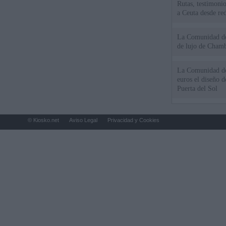
Rutas, testimonio
a Ceuta desde red
La Comunidad de 
de lujo de Chamb
La Comunidad de
euros el diseño d
Puerta del Sol
© Kiosko.net
Aviso Legal
Privacidad y Cookies