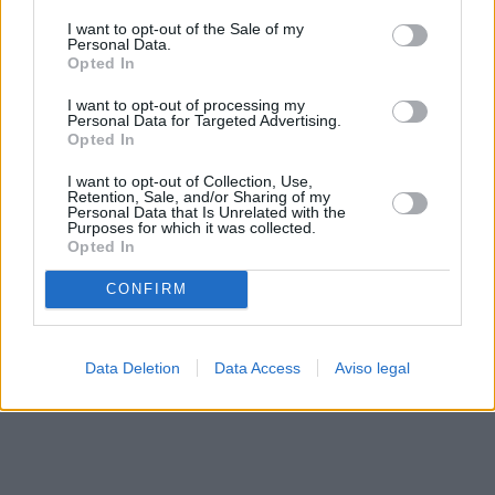
solo a este sitio web. Puede cambiar sus preferencias en
I want to opt-out of the Sale of my
cualquier momento entrando de nuevo en este sitio web o
Personal Data.
visitando nuestra política de privacidad.
Opted In
I want to opt-out of processing my
Personal Data for Targeted Advertising.
Opted In
I want to opt-out of Collection, Use,
Retention, Sale, and/or Sharing of my
Personal Data that Is Unrelated with the
Purposes for which it was collected.
Opted In
CONFIRM
Data Deletion
Data Access
Aviso legal