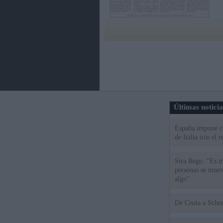
Últimas notici
España impone co
de Italia tras el
Sira Rego: "Es i
personas se muev
algo"
De Ceu