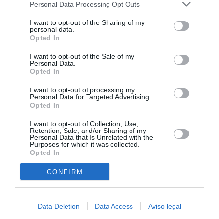
Personal Data Processing Opt Outs
negar su consentimiento. Tenga en cuenta que algún
procesamiento de sus datos personales puede no requerir
I want to opt-out of the Sharing of my
de su consentimiento, pero usted tiene el derecho de
personal data.
rechazar tal procesamiento. Sus preferencias se aplicarán
Opted In
solo a este sitio web. Puede cambiar sus preferencias en
I want to opt-out of the Sale of my
cualquier momento entrando de nuevo en este sitio web o
Personal Data.
visitando nuestra política de privacidad.
Opted In
I want to opt-out of processing my
Personal Data for Targeted Advertising.
Opted In
I want to opt-out of Collection, Use,
Retention, Sale, and/or Sharing of my
Personal Data that Is Unrelated with the
Purposes for which it was collected.
Opted In
CONFIRM
Data Deletion
Data Access
Aviso legal