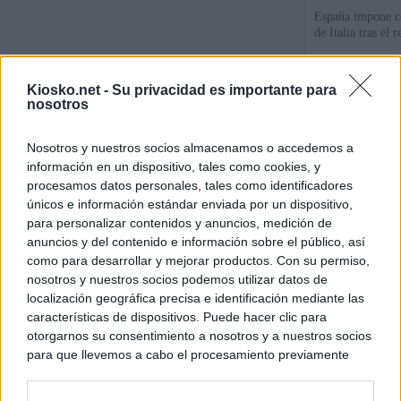
España impone co
de Italia tras el
Qué hay detrás d
Kiosko.net -
Su privacidad es importante para
España por la cri
nosotros
Sira Rego: "Es i
Nosotros y nuestros socios almacenamos o accedemos a
personas se muev
información en un dispositivo, tales como cookies, y
algo"
procesamos datos personales, tales como identificadores
únicos e información estándar enviada por un dispositivo,
para personalizar contenidos y anuncios, medición de
© Kiosko.net
Aviso Legal
Privacidad y Cookies
anuncios y del contenido e información sobre el público, así
como para desarrollar y mejorar productos. Con su permiso,
nosotros y nuestros socios podemos utilizar datos de
localización geográfica precisa e identificación mediante las
características de dispositivos. Puede hacer clic para
otorgarnos su consentimiento a nosotros y a nuestros socios
para que llevemos a cabo el procesamiento previamente
descrito. De forma alternativa, puede acceder a información
más detallada y cambiar sus preferencias antes de otorgar o