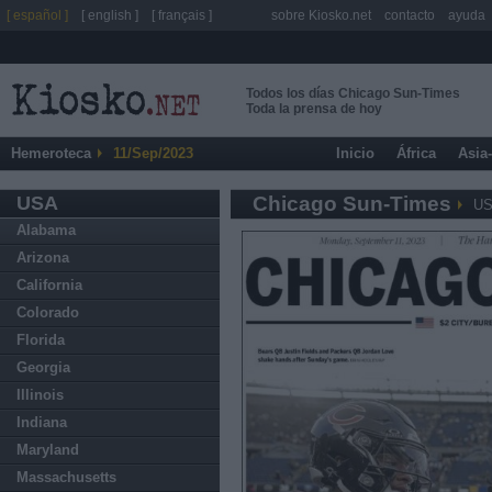
[ español ]
[ english ]
[ français ]
sobre Kiosko.net
contacto
ayuda
Todos los días Chicago Sun-Times
Toda la prensa de hoy
Hemeroteca
11/Sep/2023
Inicio
África
Asia
USA
Chicago Sun-Times
U
Alabama
Arizona
California
Colorado
Florida
Georgia
Illinois
Indiana
Maryland
Massachusetts