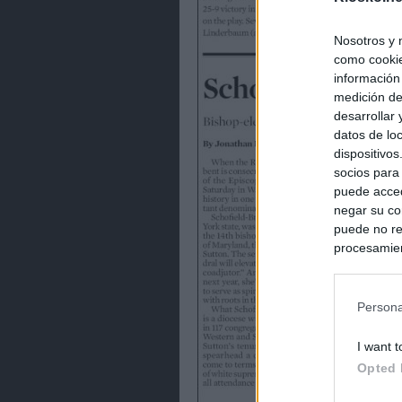
Nosotros y 
como cookie
información
medición de
desarrollar
datos de loc
dispositivo
socios para
puede acced
negar su co
puede no re
procesamien
preferencia
política de 
Persona
I want t
Opted 