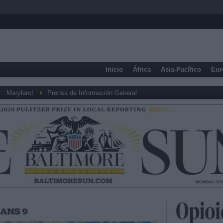
Inicio
África
Asia-Pacífico
Eur
Maryland
Prensa de Información General