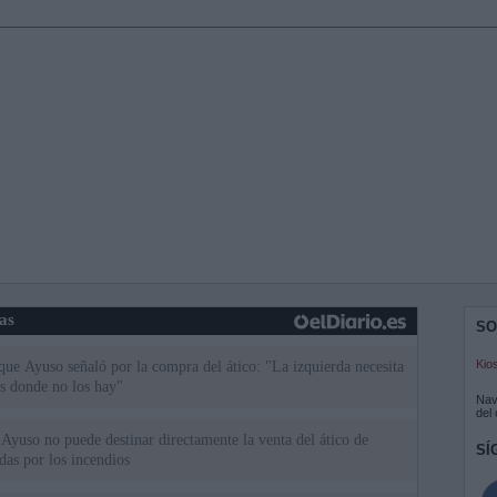
ias
SO
Kio
 que Ayuso señaló por la compra del ático: "La izquierda necesita
s donde no los hay"
Nav
del
Ayuso no puede destinar directamente la venta del ático de
SÍ
as por los incendios