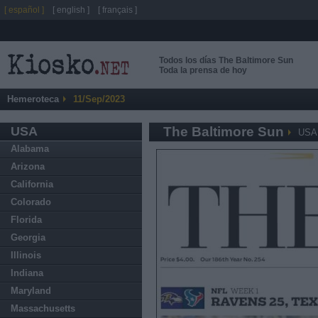
[ español ]
[ english ]
[ français ]
Todos los días The Baltimore Sun
Toda la prensa de hoy
Hemeroteca
11/Sep/2023
USA
The Baltimore Sun
USA
Alabama
Arizona
California
Colorado
Florida
Georgia
Illinois
Indiana
Maryland
Massachusetts