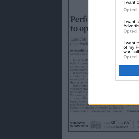
I want t
Opted 
I want 
Advertis
Opted 
I want t
of my P
was col
Opted 