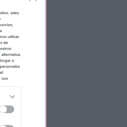
tivo, tales
e
nuncios,
ra
os utilizar
as de
uestros
alternativa,
torgar o
 personales
al
r sus
do nuestra