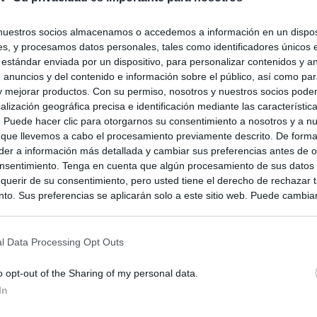
nuestros socios almacenamos o accedemos a información en un disposi
s, y procesamos datos personales, tales como identificadores únicos 
 estándar enviada por un dispositivo, para personalizar contenidos y a
 anuncios y del contenido e información sobre el público, así como pa
 y mejorar productos. Con su permiso, nosotros y nuestros socios podem
alización geográfica precisa e identificación mediante las característic
s. Puede hacer clic para otorgarnos su consentimiento a nosotros y a n
 que llevemos a cabo el procesamiento previamente descrito. De forma 
er a información más detallada y cambiar sus preferencias antes de o
nsentimiento. Tenga en cuenta que algún procesamiento de sus datos
querir de su consentimiento, pero usted tiene el derecho de rechazar t
to. Sus preferencias se aplicarán solo a este sitio web. Puede cambia
s en cualquier momento entrando de nuevo en este sitio web o visitan
privacidad.
l Data Processing Opt Outs
o opt-out of the Sharing of my personal data.
In