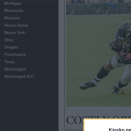
Michigan
Minnesota
Missouri
Nueva Jersey
Nueva York
Ohio
Oregón
Pensilvania
Texas
Washington
Washington D.C.
Kiosko.ne