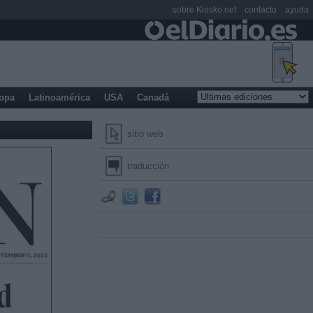
sobre Kiosko.net
contacto
ayuda
opa
Latinoamérica
USA
Canadá
sitio web
traducción