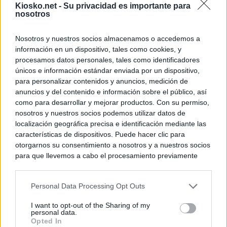
Kiosko.net -
Su privacidad es importante para
nosotros
Nosotros y nuestros socios almacenamos o accedemos a
información en un dispositivo, tales como cookies, y
procesamos datos personales, tales como identificadores
únicos e información estándar enviada por un dispositivo,
para personalizar contenidos y anuncios, medición de
anuncios y del contenido e información sobre el público, así
como para desarrollar y mejorar productos. Con su permiso,
nosotros y nuestros socios podemos utilizar datos de
localización geográfica precisa e identificación mediante las
características de dispositivos. Puede hacer clic para
otorgarnos su consentimiento a nosotros y a nuestros socios
para que llevemos a cabo el procesamiento previamente
descrito. De forma alternativa, puede acceder a información
más detallada y cambiar sus preferencias antes de otorgar o
Personal Data Processing Opt Outs
negar su consentimiento. Tenga en cuenta que algún
procesamiento de sus datos personales puede no requerir
I want to opt-out of the Sharing of my
de su consentimiento, pero usted tiene el derecho de
personal data.
rechazar tal procesamiento. Sus preferencias se aplicarán
Opted In