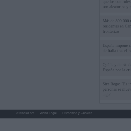
que los controles
son aleatorios y 
Más de 800.000 t
residentes en Can
fronterizo
España impone co
de Italia tras el
Qué hay detrás d
España por la cri
Sira Rego: "Es i
personas se muev
algo"
© Kiosko.net
Aviso Legal
Privacidad y Cookies