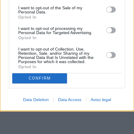
solo a este sitio web. Puede cambiar sus preferencias en
I want to opt-out of the Sale of my
cualquier momento entrando de nuevo en este sitio web o
Personal Data.
visitando nuestra política de privacidad.
Opted In
I want to opt-out of processing my
Personal Data for Targeted Advertising.
Opted In
I want to opt-out of Collection, Use,
Retention, Sale, and/or Sharing of my
Personal Data that Is Unrelated with the
Purposes for which it was collected.
Opted In
CONFIRM
Data Deletion
Data Access
Aviso legal