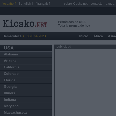
[ español ]
[ english ]
[ français ]
sobre Kiosko.net
contacto
ayuda
Periódicos de USA
Toda la prensa de hoy
Hemeroteca
30/Ene/2023
Inicio
África
Asia
publicidad
USA
Alabama
Arizona
California
Colorado
Florida
Georgia
Illinois
Indiana
Maryland
Massachusetts