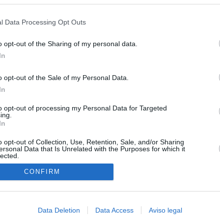
s en cualquier momento entrando de nuevo en este sitio web o visitan
isis de Ceuta
privacidad.
l Data Processing Opt Outs
uará contra las comunidades que no acojan a los menores
 crisis de Ceuta
o opt-out of the Sharing of my personal data.
In
esión sobre el PP por la acogida de los menores de Ceuta en las
e gobiernan en coalición
o opt-out of the Sale of my Personal Data.
In
 Compromís denuncia a Figaredo ante la Fiscalía del Supremo
azar a los inmigrantes” de Ceuta
to opt-out of processing my Personal Data for Targeted
ing.
rices y ADN: dentro de la oficina que busca a los desaparecidos de
In
euta
o opt-out of Collection, Use, Retention, Sale, and/or Sharing
ersonal Data that Is Unrelated with the Purposes for which it
lected.
In
CONFIRM
Data Deletion
Data Access
Aviso legal