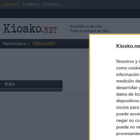
[ español ]
[ english ]
[ français ]
Periódicos de Irán
Toda la prensa de hoy
Hemeroteca
30/Ene/2023
Kiosko.ne
Nosotros y 
como cookie
información
medición de
Irán
desarrollar
datos de loc
dispositivo
Últimas notic
socios para
puede acced
El Gobierno da u
negar su co
España o adopt
puede no re
procesamien
El Gobierno rec