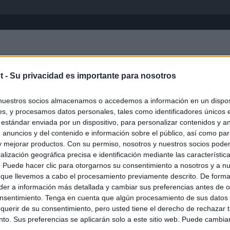
Inicio
África
Asia-Pacífico
Eur
t -
Su privacidad es importante para nosotros
nuestros socios almacenamos o accedemos a información en un disposi
s, y procesamos datos personales, tales como identificadores únicos 
 estándar enviada por un dispositivo, para personalizar contenidos y a
 anuncios y del contenido e información sobre el público, así como pa
 y mejorar productos. Con su permiso, nosotros y nuestros socios podem
alización geográfica precisa e identificación mediante las característic
s. Puede hacer clic para otorgarnos su consentimiento a nosotros y a n
ias
SO
 que llevemos a cabo el procesamiento previamente descrito. De forma 
er a información más detallada y cambiar sus preferencias antes de o
Kio
n ultimátum a Italia: o levanta los controles a viajeros de
nsentimiento. Tenga en cuenta que algún procesamiento de sus datos
ará "medidas proporcionales"
Nav
querir de su consentimiento, pero usted tiene el derecho de rechazar t
del
to. Sus preferencias se aplicarán solo a este sitio web. Puede cambia
haza el intento del PP de que los ministros acudan al Senado en
SÍ