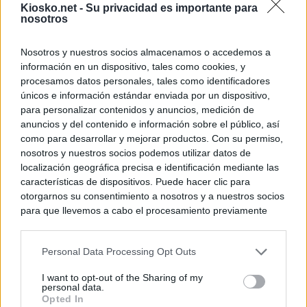
Kiosko.net -
Su privacidad es importante para
nosotros
Nosotros y nuestros socios almacenamos o accedemos a
información en un dispositivo, tales como cookies, y
procesamos datos personales, tales como identificadores
únicos e información estándar enviada por un dispositivo,
para personalizar contenidos y anuncios, medición de
anuncios y del contenido e información sobre el público, así
como para desarrollar y mejorar productos. Con su permiso,
nosotros y nuestros socios podemos utilizar datos de
localización geográfica precisa e identificación mediante las
características de dispositivos. Puede hacer clic para
otorgarnos su consentimiento a nosotros y a nuestros socios
para que llevemos a cabo el procesamiento previamente
descrito. De forma alternativa, puede acceder a información
más detallada y cambiar sus preferencias antes de otorgar o
Personal Data Processing Opt Outs
negar su consentimiento. Tenga en cuenta que algún
procesamiento de sus datos personales puede no requerir
I want to opt-out of the Sharing of my
de su consentimiento, pero usted tiene el derecho de
personal data.
rechazar tal procesamiento. Sus preferencias se aplicarán
Opted In