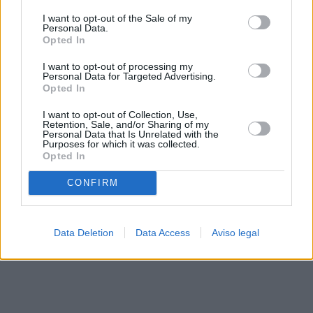
solo a este sitio web. Puede cambiar sus preferencias en
I want to opt-out of the Sale of my
cualquier momento entrando de nuevo en este sitio web o
Personal Data.
visitando nuestra política de privacidad.
Opted In
I want to opt-out of processing my
Personal Data for Targeted Advertising.
Opted In
I want to opt-out of Collection, Use,
Retention, Sale, and/or Sharing of my
Personal Data that Is Unrelated with the
Purposes for which it was collected.
Opted In
CONFIRM
Data Deletion
Data Access
Aviso legal