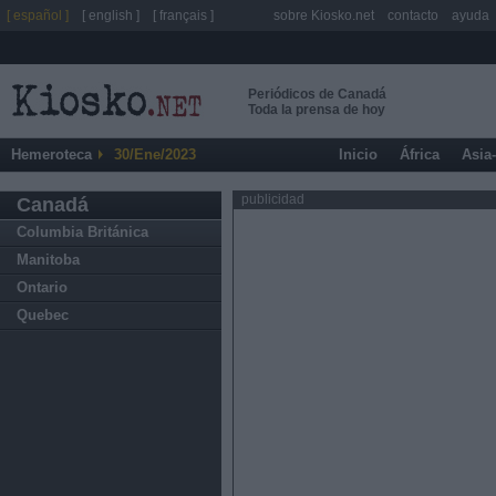
[ español ]
[ english ]
[ français ]
sobre Kiosko.net
contacto
ayuda
Periódicos de Canadá
Toda la prensa de hoy
Hemeroteca
30/Ene/2023
Inicio
África
Asia
publicidad
Canadá
Columbia Británica
Manitoba
Ontario
Quebec