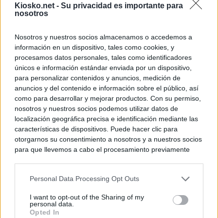
Kiosko.net -
Su privacidad es importante para
nosotros
Nosotros y nuestros socios almacenamos o accedemos a
información en un dispositivo, tales como cookies, y
procesamos datos personales, tales como identificadores
únicos e información estándar enviada por un dispositivo,
para personalizar contenidos y anuncios, medición de
anuncios y del contenido e información sobre el público, así
como para desarrollar y mejorar productos. Con su permiso,
nosotros y nuestros socios podemos utilizar datos de
localización geográfica precisa e identificación mediante las
características de dispositivos. Puede hacer clic para
otorgarnos su consentimiento a nosotros y a nuestros socios
para que llevemos a cabo el procesamiento previamente
descrito. De forma alternativa, puede acceder a información
más detallada y cambiar sus preferencias antes de otorgar o
Personal Data Processing Opt Outs
negar su consentimiento. Tenga en cuenta que algún
procesamiento de sus datos personales puede no requerir
I want to opt-out of the Sharing of my
de su consentimiento, pero usted tiene el derecho de
personal data.
rechazar tal procesamiento. Sus preferencias se aplicarán
Opted In