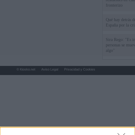
fronterizo
Qué hay detrás d
España por la cri
Sira Rego: "Es i
personas se muev
algo"
© Kiosko.net
Aviso Legal
Privacidad y Cookies