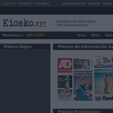
[ español ]
[ english ]
[ français ]
sobre Kiosko.net
contacto
ayuda
Periódicos de Países Bajos
Toda la prensa de hoy
Hemeroteca
30/Ene/2023
Inicio
África
Asia
Países Bajos
Prensa de Información G
Prensa Económica