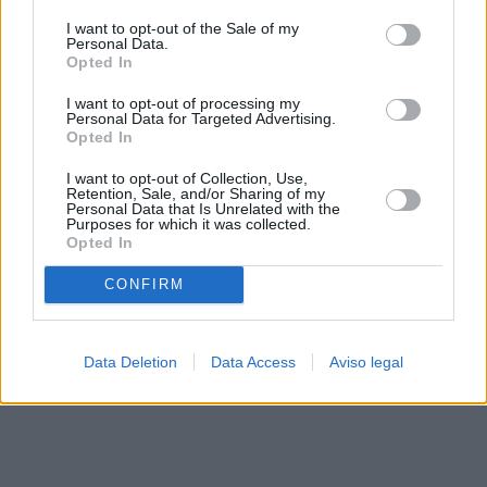
solo a este sitio web. Puede cambiar sus preferencias en
I want to opt-out of the Sale of my
cualquier momento entrando de nuevo en este sitio web o
Personal Data.
visitando nuestra política de privacidad.
Opted In
I want to opt-out of processing my
Personal Data for Targeted Advertising.
Opted In
I want to opt-out of Collection, Use,
Retention, Sale, and/or Sharing of my
Personal Data that Is Unrelated with the
Purposes for which it was collected.
Opted In
CONFIRM
Data Deletion
Data Access
Aviso legal