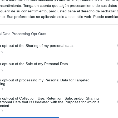
nsentimiento. Tenga en cuenta que algún procesamiento de sus datos
querir de su consentimiento, pero usted tiene el derecho de rechazar t
to. Sus preferencias se aplicarán solo a este sitio web. Puede cambia
s en cualquier momento entrando de nuevo en este sitio web o visitan
privacidad.
l Data Processing Opt Outs
o opt-out of the Sharing of my personal data.
In
o opt-out of the Sale of my Personal Data.
In
to opt-out of processing my Personal Data for Targeted
ias
SO
ing.
In
Kio
 que Ayuso señaló por la compra del ático: "Lo que no se dice es
ene residencia oficial para la presidenta"
o opt-out of Collection, Use, Retention, Sale, and/or Sharing
Nav
ersonal Data that Is Unrelated with the Purposes for which it
del
lected.
In
Ayuso no puede destinar directamente la venta del ático de
SÍ
as por los incendios