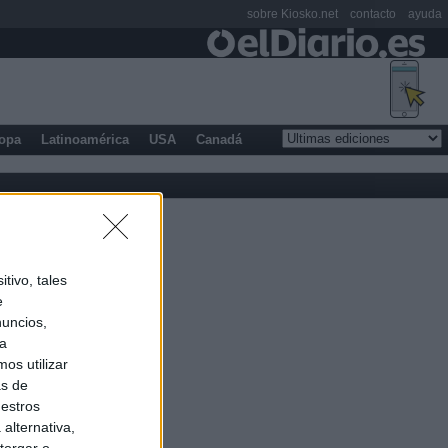
sobre Kiosko.net
contacto
ayuda
opa
Latinoamérica
USA
Canadá
tivo, tales
e
nuncios,
ra
os utilizar
as de
uestros
alternativa,
torgar o