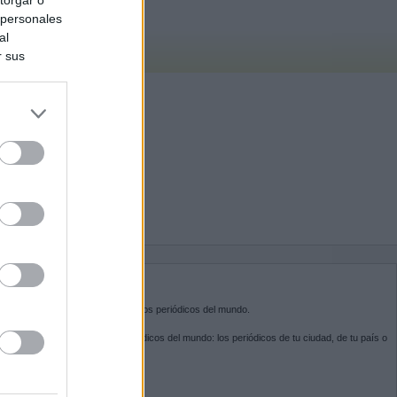
 personales
al
r sus
do nuestra
BRE KIOSKO.NET
sko.net
es la puerta de entrada a los periódicos del mundo.
ega por las portadas de los periódicos del mundo: los periódicos de tu ciudad, de tu país o
 otro extremo del mundo.
GUENOS