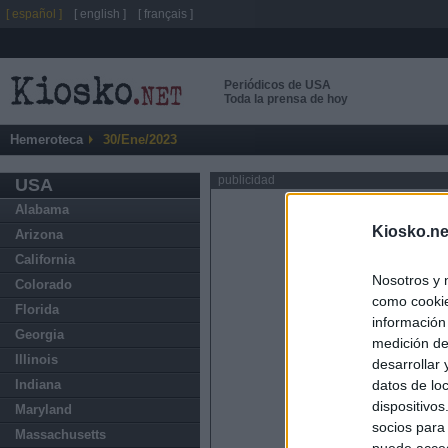
[ español ]
[ english ]
[ français ]
Periódicos de USA
Toda la prensa de hoy
Hemeroteca
30/Ene/2023
publicidad
USA
Alabama
Kiosko.ne
Arizona
California
Nosotros y 
Colorado
como cookie
Florida
información
Georgia
medición de
Illinois
desarrollar
datos de loc
Indiana
dispositivo
Maryland
socios para
Massachusetts
puede acced