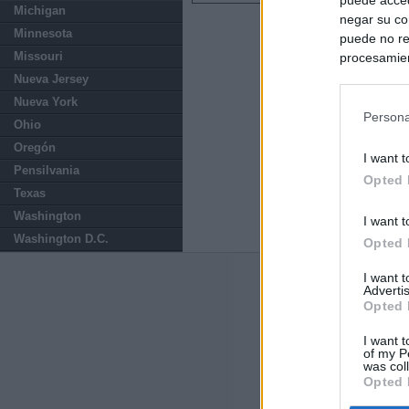
Michigan
negar su co
Minnesota
puede no re
Missouri
procesamien
preferencia
Nueva Jersey
política de 
Nueva York
Persona
Ohio
Oregón
I want t
Pensilvania
Opted 
Texas
Washington
I want t
Washington D.C.
Opted 
I want 
Últimas notic
Advertis
Opted 
El consejero al
que Madrid no ti
I want t
of my P
was col
Opted 
El Gobierno de 
Chamberí a ayud