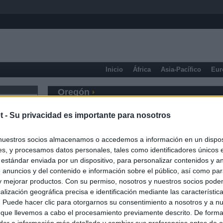
Inicio
África
Asia-Pacífico
Eur
Oregón
t -
Su privacidad es importante para nosotros
nuestros socios almacenamos o accedemos a información en un disposi
s, y procesamos datos personales, tales como identificadores únicos 
 estándar enviada por un dispositivo, para personalizar contenidos y a
 anuncios y del contenido e información sobre el público, así como pa
 y mejorar productos. Con su permiso, nosotros y nuestros socios podem
alización geográfica precisa e identificación mediante las característic
s. Puede hacer clic para otorgarnos su consentimiento a nosotros y a n
 que llevemos a cabo el procesamiento previamente descrito. De forma 
er a información más detallada y cambiar sus preferencias antes de o