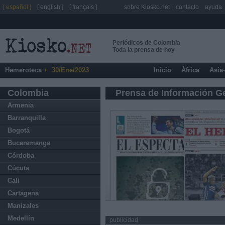
[ español ]
[ english ]
[ français ]
sobre Kiosko.net
contacto
ayuda
Periódicos de Colombia
Toda la prensa de hoy
Hemeroteca
30/Ene/2023
Inicio
África
Asia
Colombia
Prensa de Información G
Armenia
Barranquilla
Bogotá
Bucaramanga
Córdoba
Cúcuta
Cali
Cartagena
Manizales
Medellín
publicidad