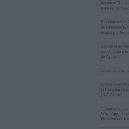
del ático: "Lo q
tiene residencia o
El Gobierno de A
directamente la 
ayudas por los i
Las cifras del át
inmobiliaria a l
de Ayuso
Ayuso reina en l
El juez propone j
la filtración de i
jefa" Ayuso
"¿Cuál es el plan
WhatsApp, Faceb
un nuevo cruce a
15 de agosto