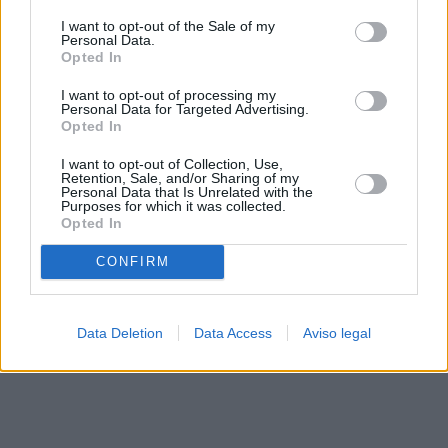
solo a este sitio web. Puede cambiar sus preferencias en
I want to opt-out of the Sale of my
cualquier momento entrando de nuevo en este sitio web o
Personal Data.
visitando nuestra política de privacidad.
Opted In
I want to opt-out of processing my
Personal Data for Targeted Advertising.
Opted In
I want to opt-out of Collection, Use,
Retention, Sale, and/or Sharing of my
Personal Data that Is Unrelated with the
Purposes for which it was collected.
Opted In
CONFIRM
Data Deletion
Data Access
Aviso legal