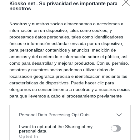
Kiosko.net -
Su privacidad es importante para
nosotros
Nosotros y nuestros socios almacenamos o accedemos a
información en un dispositivo, tales como cookies, y
procesamos datos personales, tales como identificadores
únicos e información estándar enviada por un dispositivo,
para personalizar contenidos y anuncios, medición de
anuncios y del contenido e información sobre el público, así
como para desarrollar y mejorar productos. Con su permiso,
nosotros y nuestros socios podemos utilizar datos de
localización geográfica precisa e identificación mediante las
características de dispositivos. Puede hacer clic para
otorgarnos su consentimiento a nosotros y a nuestros socios
para que llevemos a cabo el procesamiento previamente
descrito. De forma alternativa, puede acceder a información
más detallada y cambiar sus preferencias antes de otorgar o
Personal Data Processing Opt Outs
negar su consentimiento. Tenga en cuenta que algún
procesamiento de sus datos personales puede no requerir
I want to opt-out of the Sharing of my
de su consentimiento, pero usted tiene el derecho de
personal data.
rechazar tal procesamiento. Sus preferencias se aplicarán
Opted In