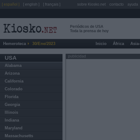
[ español ]
[ english ]
[ français ]
sobre Kiosko.net
contacto
ayuda
Periódicos de USA
Toda la prensa de hoy
Hemeroteca
30/Ene/2023
Inicio
África
Asia
publicidad
USA
Alabama
Arizona
California
Colorado
Florida
Georgia
Illinois
Indiana
Maryland
Massachusetts