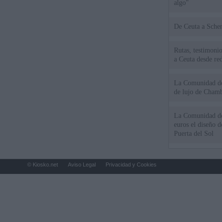
algo"
De Ceu
Rutas, testimonio
a Ceuta desde red
La Comunidad de 
de lujo de Chamb
La Comunidad de
euros el diseño d
Puerta del Sol
© Kiosko.net
Aviso Legal
Privacidad y Cookies