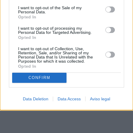
solo a este sitio web. Puede cambiar sus preferencias en
I want to opt-out of the Sale of my
cualquier momento entrando de nuevo en este sitio web o
Personal Data.
visitando nuestra política de privacidad.
Opted In
I want to opt-out of processing my
Personal Data for Targeted Advertising.
Opted In
I want to opt-out of Collection, Use,
Retention, Sale, and/or Sharing of my
Personal Data that Is Unrelated with the
Purposes for which it was collected.
Opted In
CONFIRM
Data Deletion
Data Access
Aviso legal