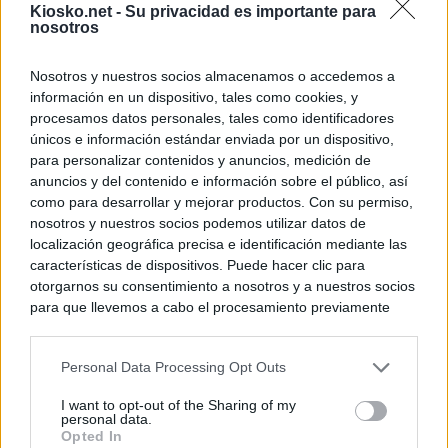
Kiosko.net -
Su privacidad es importante para
nosotros
Nosotros y nuestros socios almacenamos o accedemos a
información en un dispositivo, tales como cookies, y
procesamos datos personales, tales como identificadores
únicos e información estándar enviada por un dispositivo,
para personalizar contenidos y anuncios, medición de
anuncios y del contenido e información sobre el público, así
como para desarrollar y mejorar productos. Con su permiso,
nosotros y nuestros socios podemos utilizar datos de
localización geográfica precisa e identificación mediante las
características de dispositivos. Puede hacer clic para
otorgarnos su consentimiento a nosotros y a nuestros socios
para que llevemos a cabo el procesamiento previamente
descrito. De forma alternativa, puede acceder a información
más detallada y cambiar sus preferencias antes de otorgar o
Personal Data Processing Opt Outs
negar su consentimiento. Tenga en cuenta que algún
procesamiento de sus datos personales puede no requerir
I want to opt-out of the Sharing of my
de su consentimiento, pero usted tiene el derecho de
personal data.
rechazar tal procesamiento. Sus preferencias se aplicarán
Opted In