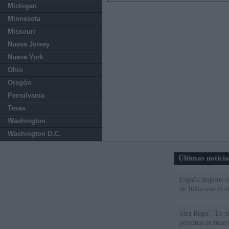
Michigan
Minnesota
Missouri
Nueva Jersey
Nueva York
Ohio
Oregón
Pensilvania
Texas
Washington
Washington D.C.
Últimas notici
España impone co
de Italia tras el
Sira Rego: "Es i
personas se muev