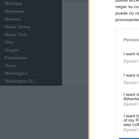
Michigan
negar su co
Minnesota
puede no re
Missouri
procesamien
preferencia
Nueva Jersey
política de 
Nueva York
Persona
Ohio
Oregón
I want t
Pensilvania
Opted 
Texas
Washington
I want t
Washington D.C.
Opted 
I want 
Últimas notic
Advertis
Opted 
España mantiene
tras nuevas llam
I want t
of my P
was col
Opted 
"¿Cuál es el pl
que organizan u