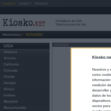
[ español ]
[ english ]
[ français ]
Periódicos de USA
Toda la prensa de hoy
Hemeroteca
24/Jul/2021
publicidad
USA
Alabama
Kiosko.ne
Arizona
California
Nosotros y 
Colorado
como cookie
Florida
información
Georgia
medición de
Illinois
desarrollar
datos de loc
Indiana
dispositivo
Maryland
socios para
Massachusetts
puede acced