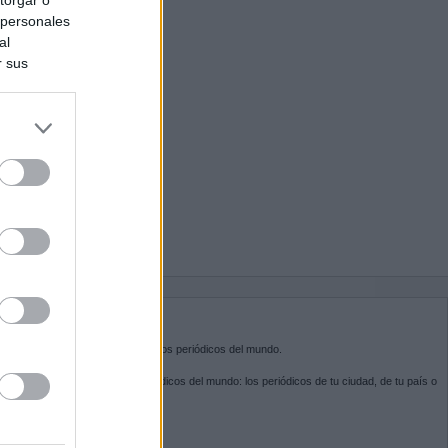
 personales
al
r sus
do nuestra
BRE KIOSKO.NET
sko.net
es la puerta de entrada a los periódicos del mundo.
ega por las portadas de los periódicos del mundo: los periódicos de tu ciudad, de tu país o
 otro extremo del mundo.
GUENOS