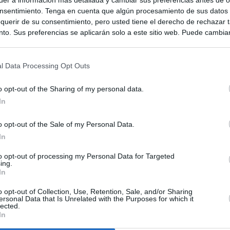
nsentimiento. Tenga en cuenta que algún procesamiento de sus datos
querir de su consentimiento, pero usted tiene el derecho de rechazar t
to. Sus preferencias se aplicarán solo a este sitio web. Puede cambia
s en cualquier momento entrando de nuevo en este sitio web o visitan
privacidad.
l Data Processing Opt Outs
o opt-out of the Sharing of my personal data.
In
o opt-out of the Sale of my Personal Data.
In
to opt-out of processing my Personal Data for Targeted
ias
SO
ing.
In
Kio
 la alerta en Ceuta y estrecha la coordinación con Marruecos
adas a cruzar la frontera
o opt-out of Collection, Use, Retention, Sale, and/or Sharing
Nav
ersonal Data that Is Unrelated with the Purposes for which it
del
lected.
In
an?": dentro de los grupos de WhatsApp, Facebook e Instagram
SÍ
n nuevo cruce a Ceuta desde Marruecos para el 15 de agosto