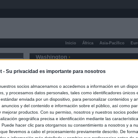
Inicio
África
Asia-Pacífico
Eur
Washington
t -
Su privacidad es importante para nosotros
nuestros socios almacenamos o accedemos a información en un disposi
s, y procesamos datos personales, tales como identificadores únicos 
 estándar enviada por un dispositivo, para personalizar contenidos y a
 anuncios y del contenido e información sobre el público, así como pa
 y mejorar productos. Con su permiso, nosotros y nuestros socios podem
alización geográfica precisa e identificación mediante las característic
s. Puede hacer clic para otorgarnos su consentimiento a nosotros y a n
 que llevemos a cabo el procesamiento previamente descrito. De forma 
er a información más detallada y cambiar sus preferencias antes de o