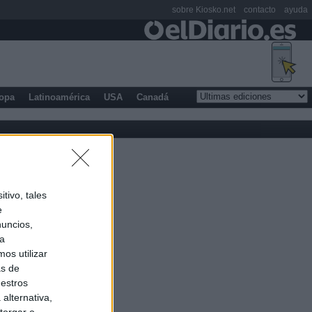
sobre Kiosko.net
contacto
ayuda
opa
Latinoamérica
USA
Canadá
tivo, tales
e
nuncios,
ra
os utilizar
as de
uestros
alternativa,
torgar o