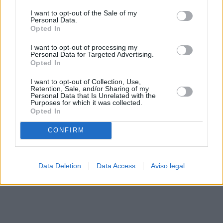
solo a este sitio web. Puede cambiar sus preferencias en
I want to opt-out of the Sale of my
cualquier momento entrando de nuevo en este sitio web o
Personal Data.
visitando nuestra política de privacidad.
Opted In
I want to opt-out of processing my
Personal Data for Targeted Advertising.
Opted In
I want to opt-out of Collection, Use,
Retention, Sale, and/or Sharing of my
Personal Data that Is Unrelated with the
Purposes for which it was collected.
Opted In
CONFIRM
Data Deletion
Data Access
Aviso legal