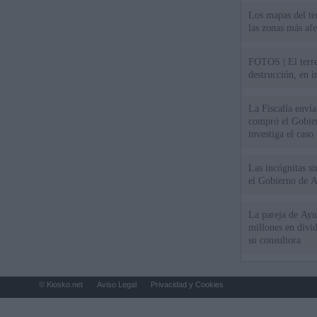
Los mapas del te
las zonas más af
FOTOS | El terr
destrucción, en 
La Fiscalía envía
compró el Gobie
investiga el caso
Las incógnitas s
el Gobierno de 
La pareja de Ayu
millones en divi
su consultora
© Kiosko.net
Aviso Legal
Privacidad y Cookies