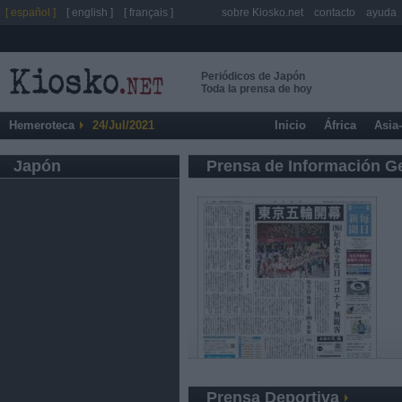
[ español ]
[ english ]
[ français ]
sobre Kiosko.net
contacto
ayuda
Periódicos de Japón
Toda la prensa de hoy
Hemeroteca
24/Jul/2021
Inicio
África
Asia
Japón
Prensa de Información G
Prensa Deportiva