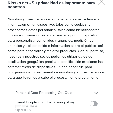
Kiosko.net -
Su privacidad es importante para
nosotros
Nosotros y nuestros socios almacenamos o accedemos a
información en un dispositivo, tales como cookies, y
procesamos datos personales, tales como identificadores
únicos e información estándar enviada por un dispositivo,
para personalizar contenidos y anuncios, medición de
anuncios y del contenido e información sobre el público, así
como para desarrollar y mejorar productos. Con su permiso,
nosotros y nuestros socios podemos utilizar datos de
localización geográfica precisa e identificación mediante las
características de dispositivos. Puede hacer clic para
otorgarnos su consentimiento a nosotros y a nuestros socios
para que llevemos a cabo el procesamiento previamente
descrito. De forma alternativa, puede acceder a información
más detallada y cambiar sus preferencias antes de otorgar o
Personal Data Processing Opt Outs
negar su consentimiento. Tenga en cuenta que algún
procesamiento de sus datos personales puede no requerir
I want to opt-out of the Sharing of my
de su consentimiento, pero usted tiene el derecho de
personal data.
rechazar tal procesamiento. Sus preferencias se aplicarán
Opted In