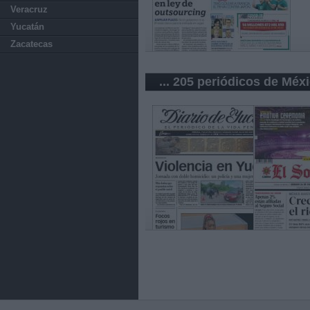
Veracruz
Yucatán
Zacatecas
... 205 periódicos de Méx