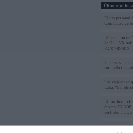
Últimas notici
El uso personal d
Comunidad de M
El Gobierno de A
de Gran Vía más
logró venderlo
Sánchez se plant
con Italia tras c
Los viajeros atra
Italia: “Es ridíc
Última hora sobre
directo: El BOE p
controles a viaje
tacha de "incomp
Sánchez responde