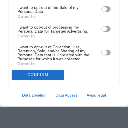
solo a este sitio web. Puede cambiar sus preferencias en
I want to opt-out of the Sale of my
cualquier momento entrando de nuevo en este sitio web o
Personal Data.
visitando nuestra política de privacidad.
Opted In
I want to opt-out of processing my
Personal Data for Targeted Advertising.
Opted In
I want to opt-out of Collection, Use,
Retention, Sale, and/or Sharing of my
Personal Data that Is Unrelated with the
Purposes for which it was collected.
Opted In
CONFIRM
Data Deletion
Data Access
Aviso legal