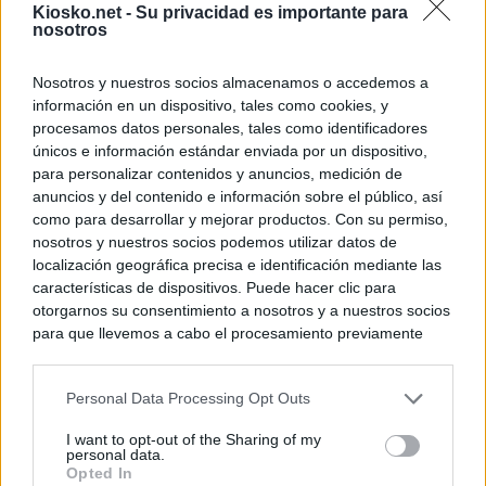
Kiosko.net -
Su privacidad es importante para
nosotros
© Kiosko.net
Aviso Legal
Privacidad y Cookies
Nosotros y nuestros socios almacenamos o accedemos a
información en un dispositivo, tales como cookies, y
procesamos datos personales, tales como identificadores
únicos e información estándar enviada por un dispositivo,
para personalizar contenidos y anuncios, medición de
anuncios y del contenido e información sobre el público, así
como para desarrollar y mejorar productos. Con su permiso,
nosotros y nuestros socios podemos utilizar datos de
localización geográfica precisa e identificación mediante las
características de dispositivos. Puede hacer clic para
otorgarnos su consentimiento a nosotros y a nuestros socios
para que llevemos a cabo el procesamiento previamente
descrito. De forma alternativa, puede acceder a información
más detallada y cambiar sus preferencias antes de otorgar o
Personal Data Processing Opt Outs
negar su consentimiento. Tenga en cuenta que algún
procesamiento de sus datos personales puede no requerir
I want to opt-out of the Sharing of my
de su consentimiento, pero usted tiene el derecho de
personal data.
rechazar tal procesamiento. Sus preferencias se aplicarán
Opted In