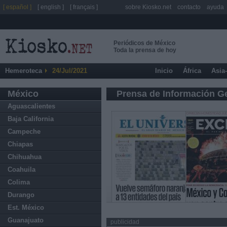
[ español ]
[ english ]
[ français ]
sobre Kiosko.net
contacto
ayuda
Periódicos de México
Toda la prensa de hoy
Hemeroteca
24/Jul/2021
Inicio
África
Asia
México
Prensa de Información G
Aguascalientes
Baja California
Campeche
Chiapas
Chihuahua
Coahuila
Colima
Durango
Est. México
Guanajuato
publicidad