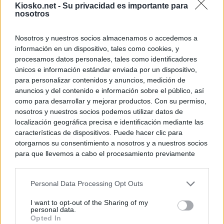
Kiosko.net -
Su privacidad es importante para
nosotros
Nosotros y nuestros socios almacenamos o accedemos a
información en un dispositivo, tales como cookies, y
procesamos datos personales, tales como identificadores
únicos e información estándar enviada por un dispositivo,
para personalizar contenidos y anuncios, medición de
anuncios y del contenido e información sobre el público, así
como para desarrollar y mejorar productos. Con su permiso,
nosotros y nuestros socios podemos utilizar datos de
localización geográfica precisa e identificación mediante las
características de dispositivos. Puede hacer clic para
otorgarnos su consentimiento a nosotros y a nuestros socios
para que llevemos a cabo el procesamiento previamente
descrito. De forma alternativa, puede acceder a información
más detallada y cambiar sus preferencias antes de otorgar o
Personal Data Processing Opt Outs
negar su consentimiento. Tenga en cuenta que algún
procesamiento de sus datos personales puede no requerir
I want to opt-out of the Sharing of my
de su consentimiento, pero usted tiene el derecho de
personal data.
rechazar tal procesamiento. Sus preferencias se aplicarán
Opted In