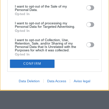
solo a este sitio web. Puede cambiar sus preferencias en
I want to opt-out of the Sale of my
cualquier momento entrando de nuevo en este sitio web o
Personal Data.
visitando nuestra política de privacidad.
Opted In
I want to opt-out of processing my
Personal Data for Targeted Advertising.
Opted In
I want to opt-out of Collection, Use,
Retention, Sale, and/or Sharing of my
Personal Data that Is Unrelated with the
Purposes for which it was collected.
Opted In
CONFIRM
Data Deletion
Data Access
Aviso legal