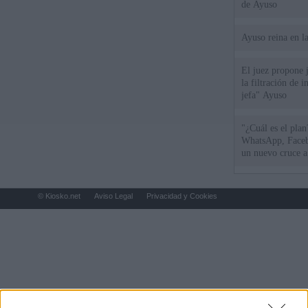
de Ayuso
Ayuso reina en l
El juez propone j
la filtración de i
jefa" Ayuso
"¿Cuál es el plan
WhatsApp, Faceb
un nuevo cruce a
15 de agosto
© Kiosko.net
Aviso Legal
Privacidad y Cookies