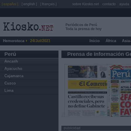
[ español ]
[ english ]
[ français ]
sobre Kiosko.net
contacto
ayuda
Periódicos de Perú
Toda la prensa de hoy
Hemeroteca
24/Jul/2021
Inicio
África
Asia
Perú
Prensa de Información G
Ancash
Ayacucho
Cajamarca
Cuzco
Lima
publicidad