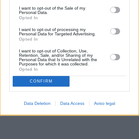
solo a este sitio web. Puede cambiar sus preferencias en
I want to opt-out of the Sale of my
cualquier momento entrando de nuevo en este sitio web o
Personal Data.
visitando nuestra política de privacidad.
Opted In
I want to opt-out of processing my
Personal Data for Targeted Advertising.
Opted In
I want to opt-out of Collection, Use,
Retention, Sale, and/or Sharing of my
Personal Data that Is Unrelated with the
Purposes for which it was collected.
Opted In
CONFIRM
Data Deletion
Data Access
Aviso legal