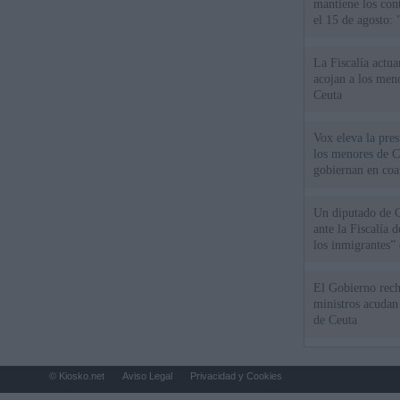
mantiene los cont
el 15 de agosto:
La Fiscalía actu
acojan a los meno
Ceuta
Vox eleva la pres
los menores de C
gobiernan en coa
Un diputado de 
ante la Fiscalía 
los inmigrantes”
El Gobierno rech
ministros acudan 
de Ceuta
© Kiosko.net
Aviso Legal
Privacidad y Cookies