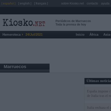
[ español ]
[ english ]
[ français ]
sobre Kiosko.net
contacto
ayuda
Periódicos de Marruecos
Toda la prensa de hoy
Hemeroteca
24/Jul/2021
Inicio
África
Asia
Marruecos
Últimas notici
España impone co
de Italia tras el
Italia rechaza e