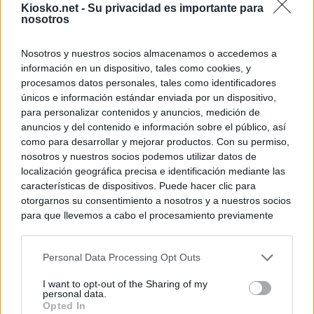
Kiosko.net -
Su privacidad es importante para
nosotros
Nosotros y nuestros socios almacenamos o accedemos a
información en un dispositivo, tales como cookies, y
procesamos datos personales, tales como identificadores
únicos e información estándar enviada por un dispositivo,
para personalizar contenidos y anuncios, medición de
anuncios y del contenido e información sobre el público, así
como para desarrollar y mejorar productos. Con su permiso,
nosotros y nuestros socios podemos utilizar datos de
localización geográfica precisa e identificación mediante las
características de dispositivos. Puede hacer clic para
otorgarnos su consentimiento a nosotros y a nuestros socios
para que llevemos a cabo el procesamiento previamente
descrito. De forma alternativa, puede acceder a información
más detallada y cambiar sus preferencias antes de otorgar o
Personal Data Processing Opt Outs
negar su consentimiento. Tenga en cuenta que algún
procesamiento de sus datos personales puede no requerir
I want to opt-out of the Sharing of my
de su consentimiento, pero usted tiene el derecho de
personal data.
rechazar tal procesamiento. Sus preferencias se aplicarán
Opted In