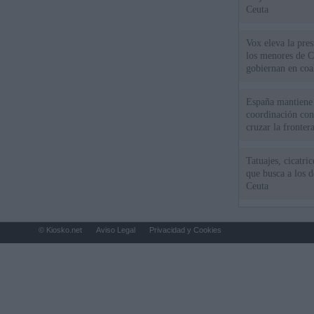
Ceuta
Vox eleva la pres
los menores de C
gobiernan en coa
España mantiene l
coordinación con
cruzar la fronter
Tatuajes, cicatri
que busca a los d
Ceuta
© Kiosko.net
Aviso Legal
Privacidad y Cookies