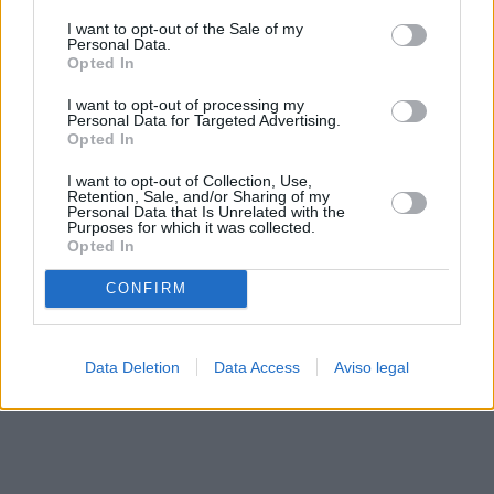
solo a este sitio web. Puede cambiar sus preferencias en
I want to opt-out of the Sale of my
cualquier momento entrando de nuevo en este sitio web o
Personal Data.
visitando nuestra política de privacidad.
Opted In
I want to opt-out of processing my
Personal Data for Targeted Advertising.
Opted In
I want to opt-out of Collection, Use,
Retention, Sale, and/or Sharing of my
Personal Data that Is Unrelated with the
Purposes for which it was collected.
Opted In
CONFIRM
Data Deletion
Data Access
Aviso legal