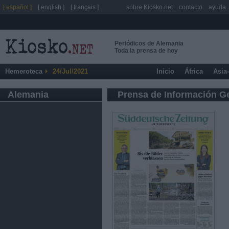
[ español ]
[ english ]
[ français ]
sobre Kiosko.net
contacto
ayuda
Periódicos de Alemania
Toda la prensa de hoy
Hemeroteca
24/Jul/2021
Inicio
África
Asia
Alemania
Prensa de Información G