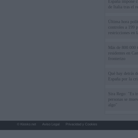
España impone co
de Italia tras el
Última hora polít
controles a 199 p
restricciones en l
Más de 800.000 t
residentes en Can
fronterizo
Qué hay detrás d
España por la cri
Sira Rego: "Es i
personas se muev
algo"
© Kiosko.net
Aviso Legal
Privacidad y Cookies