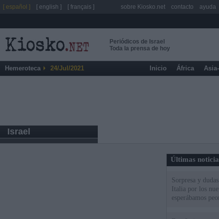
[ español ]
[ english ]
[ français ]
sobre Kiosko.net
contacto
ayuda
Periódicos de Israel
Toda la prensa de hoy
Hemeroteca
24/Jul/2021
Inicio
África
Asia
Israel
Últimas notici
Sorpresa y dudas 
Italia por los nu
esperábamos peo