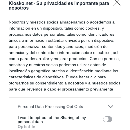
Kiosko.net -
Su privacidad es importante para
nosotros
Nosotros y nuestros socios almacenamos o accedemos a
información en un dispositivo, tales como cookies, y
procesamos datos personales, tales como identificadores
únicos e información estándar enviada por un dispositivo,
para personalizar contenidos y anuncios, medición de
anuncios y del contenido e información sobre el público, así
como para desarrollar y mejorar productos. Con su permiso,
nosotros y nuestros socios podemos utilizar datos de
localización geográfica precisa e identificación mediante las
características de dispositivos. Puede hacer clic para
otorgarnos su consentimiento a nosotros y a nuestros socios
para que llevemos a cabo el procesamiento previamente
descrito. De forma alternativa, puede acceder a información
más detallada y cambiar sus preferencias antes de otorgar o
Personal Data Processing Opt Outs
negar su consentimiento. Tenga en cuenta que algún
procesamiento de sus datos personales puede no requerir
I want to opt-out of the Sharing of my
de su consentimiento, pero usted tiene el derecho de
personal data.
rechazar tal procesamiento. Sus preferencias se aplicarán
Opted In