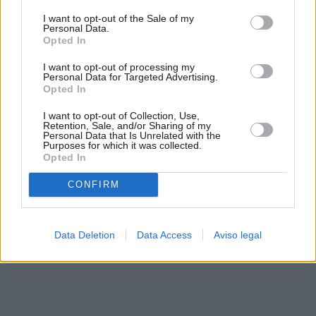
solo a este sitio web. Puede cambiar sus preferencias en
I want to opt-out of the Sale of my
cualquier momento entrando de nuevo en este sitio web o
Personal Data.
visitando nuestra política de privacidad.
Opted In
I want to opt-out of processing my
Personal Data for Targeted Advertising.
Opted In
I want to opt-out of Collection, Use,
Retention, Sale, and/or Sharing of my
Personal Data that Is Unrelated with the
Purposes for which it was collected.
Opted In
CONFIRM
Data Deletion
Data Access
Aviso legal