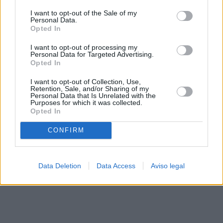
solo a este sitio web. Puede cambiar sus preferencias en
I want to opt-out of the Sale of my
cualquier momento entrando de nuevo en este sitio web o
Personal Data.
visitando nuestra política de privacidad.
Opted In
I want to opt-out of processing my
Personal Data for Targeted Advertising.
Opted In
I want to opt-out of Collection, Use,
Retention, Sale, and/or Sharing of my
Personal Data that Is Unrelated with the
Purposes for which it was collected.
Opted In
CONFIRM
Data Deletion
Data Access
Aviso legal