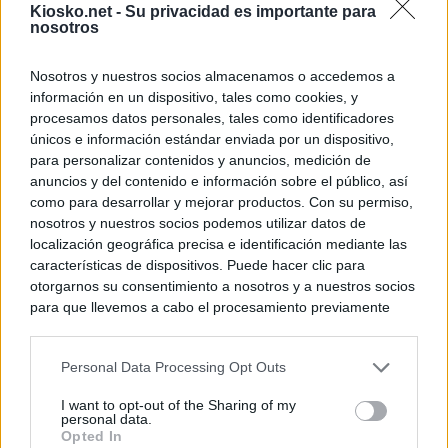
Kiosko.net -
Su privacidad es importante para
nosotros
Nosotros y nuestros socios almacenamos o accedemos a
información en un dispositivo, tales como cookies, y
procesamos datos personales, tales como identificadores
únicos e información estándar enviada por un dispositivo,
para personalizar contenidos y anuncios, medición de
anuncios y del contenido e información sobre el público, así
como para desarrollar y mejorar productos. Con su permiso,
nosotros y nuestros socios podemos utilizar datos de
localización geográfica precisa e identificación mediante las
características de dispositivos. Puede hacer clic para
otorgarnos su consentimiento a nosotros y a nuestros socios
para que llevemos a cabo el procesamiento previamente
descrito. De forma alternativa, puede acceder a información
más detallada y cambiar sus preferencias antes de otorgar o
Personal Data Processing Opt Outs
negar su consentimiento. Tenga en cuenta que algún
procesamiento de sus datos personales puede no requerir
I want to opt-out of the Sharing of my
de su consentimiento, pero usted tiene el derecho de
personal data.
rechazar tal procesamiento. Sus preferencias se aplicarán
Opted In