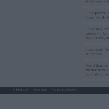
el Gobierno de 
El uso personal d
Comunidad de M
Los vecinos leva
mujeres y niñas 
días no consegu
La protección de
de fronteras
Meloni denuncia 
mientras llama a
para Italia con 
© Kiosko.net
Aviso Legal
Privacidad y Cookies