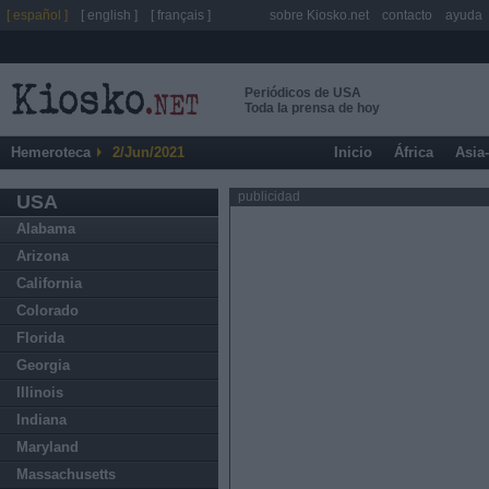
[ español ]
[ english ]
[ français ]
sobre Kiosko.net
contacto
ayuda
Periódicos de USA
Toda la prensa de hoy
Hemeroteca
2/Jun/2021
Inicio
África
Asia
publicidad
USA
Alabama
Arizona
California
Colorado
Florida
Georgia
Illinois
Indiana
Maryland
Massachusetts