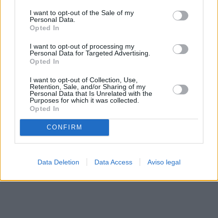
solo a este sitio web. Puede cambiar sus preferencias en
I want to opt-out of the Sale of my
cualquier momento entrando de nuevo en este sitio web o
Personal Data.
visitando nuestra política de privacidad.
Opted In
I want to opt-out of processing my
Personal Data for Targeted Advertising.
Opted In
I want to opt-out of Collection, Use,
Retention, Sale, and/or Sharing of my
Personal Data that Is Unrelated with the
Purposes for which it was collected.
Opted In
CONFIRM
Data Deletion
Data Access
Aviso legal