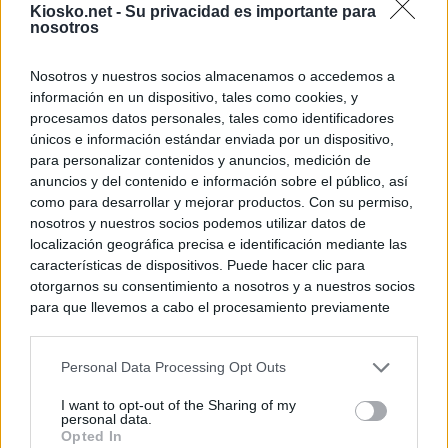
Kiosko.net -
Su privacidad es importante para
nosotros
Nosotros y nuestros socios almacenamos o accedemos a
información en un dispositivo, tales como cookies, y
procesamos datos personales, tales como identificadores
únicos e información estándar enviada por un dispositivo,
para personalizar contenidos y anuncios, medición de
anuncios y del contenido e información sobre el público, así
como para desarrollar y mejorar productos. Con su permiso,
nosotros y nuestros socios podemos utilizar datos de
localización geográfica precisa e identificación mediante las
características de dispositivos. Puede hacer clic para
otorgarnos su consentimiento a nosotros y a nuestros socios
para que llevemos a cabo el procesamiento previamente
descrito. De forma alternativa, puede acceder a información
más detallada y cambiar sus preferencias antes de otorgar o
Personal Data Processing Opt Outs
negar su consentimiento. Tenga en cuenta que algún
procesamiento de sus datos personales puede no requerir
I want to opt-out of the Sharing of my
de su consentimiento, pero usted tiene el derecho de
personal data.
rechazar tal procesamiento. Sus preferencias se aplicarán
Opted In