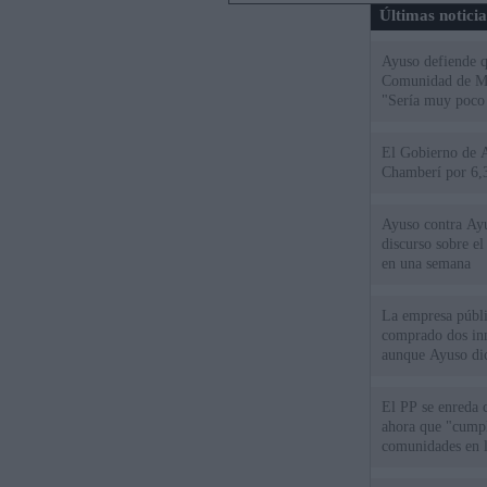
Últimas notici
Ayuso defiende q
Comunidad de Mad
"Sería muy poco 
El Gobierno de A
Chamberí por 6,3
Ayuso contra Ay
discurso sobre e
en una semana
La empresa públic
comprado dos inm
aunque Ayuso dic
el año"
El PP se enreda 
ahora que "cumpl
comunidades en l
oponen