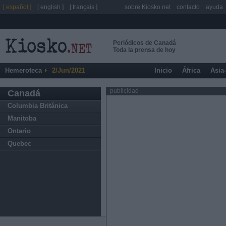
[ español ]
[ english ]
[ français ]
sobre Kiosko.net
contacto
ayuda
Periódicos de Canadá
Toda la prensa de hoy
Hemeroteca
2/Jun/2021
Inicio
África
Asia
publicidad
Canadá
Columbia Británica
Manitoba
Ontario
Quebec