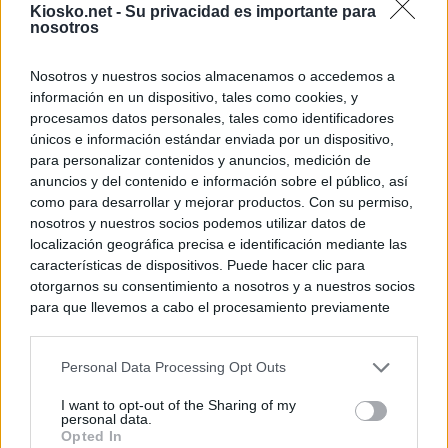
Kiosko.net -
Su privacidad es importante para
principales, un 3
nosotros
Nosotros y nuestros socios almacenamos o accedemos a
© Kiosko.net
Aviso Legal
Privacidad y Cookies
información en un dispositivo, tales como cookies, y
procesamos datos personales, tales como identificadores
únicos e información estándar enviada por un dispositivo,
para personalizar contenidos y anuncios, medición de
anuncios y del contenido e información sobre el público, así
como para desarrollar y mejorar productos. Con su permiso,
nosotros y nuestros socios podemos utilizar datos de
localización geográfica precisa e identificación mediante las
características de dispositivos. Puede hacer clic para
otorgarnos su consentimiento a nosotros y a nuestros socios
para que llevemos a cabo el procesamiento previamente
descrito. De forma alternativa, puede acceder a información
más detallada y cambiar sus preferencias antes de otorgar o
Personal Data Processing Opt Outs
negar su consentimiento. Tenga en cuenta que algún
procesamiento de sus datos personales puede no requerir
I want to opt-out of the Sharing of my
de su consentimiento, pero usted tiene el derecho de
personal data.
rechazar tal procesamiento. Sus preferencias se aplicarán
Opted In