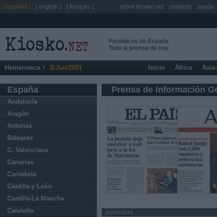
[ español ]
[ english ]
[ français ]
sobre Kiosko.net
contacto
ayuda
Periódicos de España
Toda la prensa de hoy
Hemeroteca
2/Jun/2021
Inicio
África
Asia
España
Prensa de Información G
Andalucía
Aragón
Asturias
Baleares
C. Valenciana
Canarias
Cantabria
Castilla y León
Castilla-La Mancha
Cataluña
publicidad