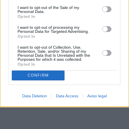
solo a este sitio web. Puede cambiar sus preferencias en
I want to opt-out of the Sale of my
cualquier momento entrando de nuevo en este sitio web o
Personal Data.
visitando nuestra política de privacidad.
Opted In
I want to opt-out of processing my
Personal Data for Targeted Advertising.
Opted In
I want to opt-out of Collection, Use,
Retention, Sale, and/or Sharing of my
Personal Data that Is Unrelated with the
Purposes for which it was collected.
Opted In
CONFIRM
Data Deletion
Data Access
Aviso legal