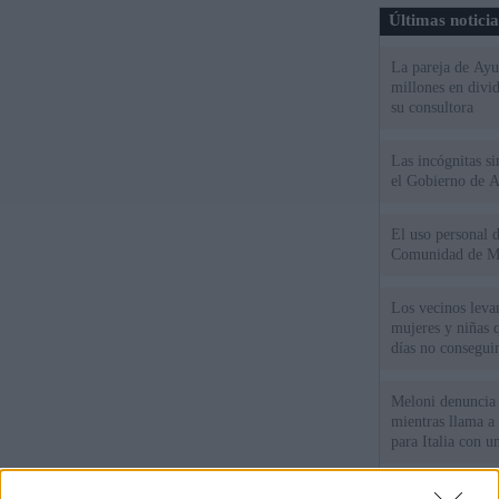
Últimas notici
La pareja de Ayu
millones en divi
su consultora
Las incógnitas s
el Gobierno de 
El uso personal d
Comunidad de M
Los vecinos leva
mujeres y niñas 
días no consegu
Meloni denuncia 
mientras llama a
para Italia con 
España tiene cas