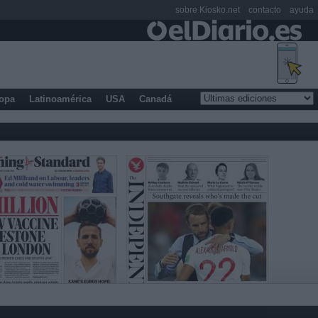
sobre Kiosko.net
contacto
ayuda
opa
Latinoamérica
USA
Canadá