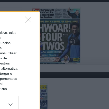
tivo, tales
e
nuncios,
ra
os utilizar
as de
uestros
alternativa,
torgar o
 personales
al
r sus
do nuestra