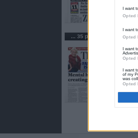
I want t
Opted 
I want t
... 35 periódicos de Rein
Opted 
I want 
Advertis
Opted 
I want t
of my P
was col
Opted 