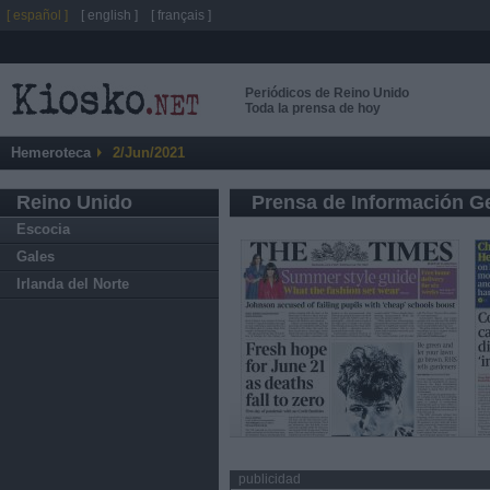
[ español ]
[ english ]
[ français ]
Periódicos de Reino Unido
Toda la prensa de hoy
Hemeroteca
2/Jun/2021
Reino Unido
Prensa de Información G
Escocia
Gales
Irlanda del Norte
publicidad