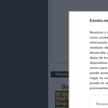
Kiosko.ne
Nosotros y 
como cookie
información
medición de
desarrollar
datos de loc
dispositivo
socios para
puede acced
Prensa Amarilla
negar su co
puede no re
procesamien
preferencia
política de 
Persona