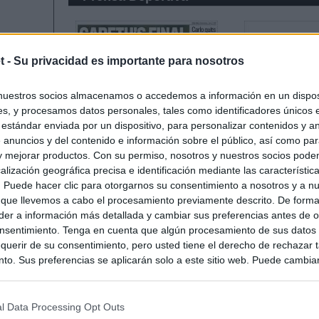
t -
Su privacidad es importante para nosotros
nuestros socios almacenamos o accedemos a información en un disposi
s, y procesamos datos personales, tales como identificadores únicos 
 estándar enviada por un dispositivo, para personalizar contenidos y a
 anuncios y del contenido e información sobre el público, así como pa
 y mejorar productos. Con su permiso, nosotros y nuestros socios podem
alización geográfica precisa e identificación mediante las característic
s. Puede hacer clic para otorgarnos su consentimiento a nosotros y a n
 que llevemos a cabo el procesamiento previamente descrito. De forma 
er a información más detallada y cambiar sus preferencias antes de o
nsentimiento. Tenga en cuenta que algún procesamiento de sus datos
querir de su consentimiento, pero usted tiene el derecho de rechazar t
to. Sus preferencias se aplicarán solo a este sitio web. Puede cambia
s en cualquier momento entrando de nuevo en este sitio web o visitan
privacidad.
l Data Processing Opt Outs