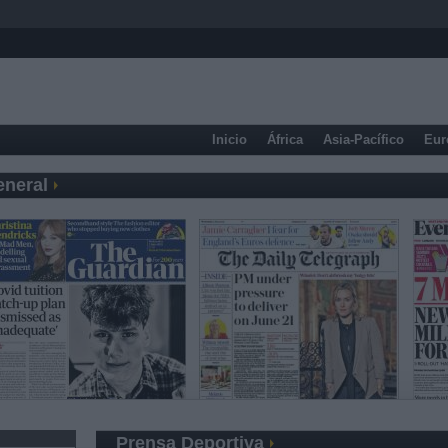
Inicio
África
Asia-Pacífico
Eur
eneral
Prensa Deportiva