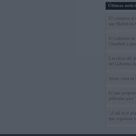
Últimas notic
El consejero al
que Madrid no ti
El Gobierno de 
Chamberí a ayud
Las cifras del á
del Gobierno d
Ayuso reina en 
El juez propone 
policiales para 
"¿Cuál es el pl
que organizan u