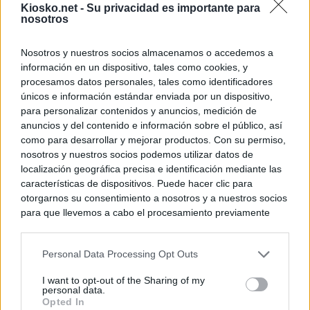
Kiosko.net -
Su privacidad es importante para
nosotros
Nosotros y nuestros socios almacenamos o accedemos a
información en un dispositivo, tales como cookies, y
procesamos datos personales, tales como identificadores
únicos e información estándar enviada por un dispositivo,
para personalizar contenidos y anuncios, medición de
anuncios y del contenido e información sobre el público, así
como para desarrollar y mejorar productos. Con su permiso,
nosotros y nuestros socios podemos utilizar datos de
localización geográfica precisa e identificación mediante las
características de dispositivos. Puede hacer clic para
otorgarnos su consentimiento a nosotros y a nuestros socios
para que llevemos a cabo el procesamiento previamente
descrito. De forma alternativa, puede acceder a información
más detallada y cambiar sus preferencias antes de otorgar o
Personal Data Processing Opt Outs
negar su consentimiento. Tenga en cuenta que algún
procesamiento de sus datos personales puede no requerir
I want to opt-out of the Sharing of my
de su consentimiento, pero usted tiene el derecho de
personal data.
rechazar tal procesamiento. Sus preferencias se aplicarán
Opted In