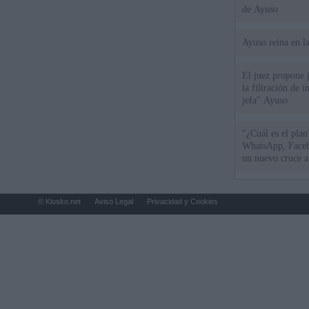
de Ayuso
Ayuso reina en l
El juez propone j
la filtración de i
jefa" Ayuso
"¿Cuál es el plan
WhatsApp, Faceb
un nuevo cruce a
15 de agosto
© Kiosko.net
Aviso Legal
Privacidad y Cookies