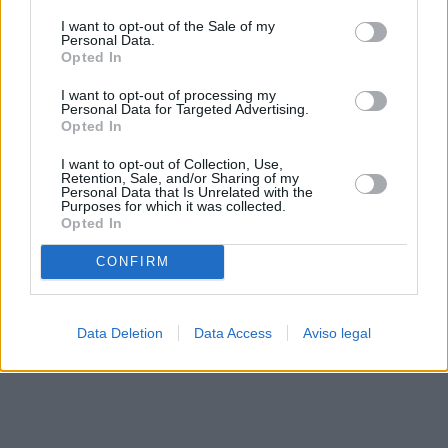
solo a este sitio web. Puede cambiar sus preferencias en
I want to opt-out of the Sale of my
cualquier momento entrando de nuevo en este sitio web o
Personal Data.
visitando nuestra política de privacidad.
Opted In
I want to opt-out of processing my
Personal Data for Targeted Advertising.
Opted In
I want to opt-out of Collection, Use,
Retention, Sale, and/or Sharing of my
Personal Data that Is Unrelated with the
Purposes for which it was collected.
Opted In
CONFIRM
Data Deletion
Data Access
Aviso legal