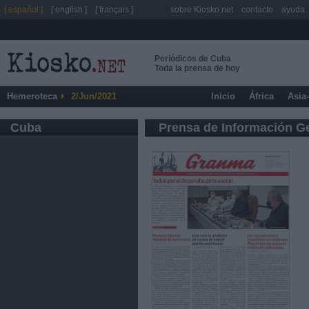
[ español ]
[ english ]
[ français ]
sobre Kiosko.net
contacto
ayuda
Periódicos de Cuba
Toda la prensa de hoy
Hemeroteca
2/Jun/2021
Inicio
África
Asia
Cuba
Prensa de Información G