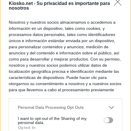
Kiosko.net -
Su privacidad es importante para
nosotros
Nosotros y nuestros socios almacenamos o accedemos a
información en un dispositivo, tales como cookies, y
procesamos datos personales, tales como identificadores
únicos e información estándar enviada por un dispositivo,
para personalizar contenidos y anuncios, medición de
anuncios y del contenido e información sobre el público, así
como para desarrollar y mejorar productos. Con su permiso,
nosotros y nuestros socios podemos utilizar datos de
localización geográfica precisa e identificación mediante las
características de dispositivos. Puede hacer clic para
otorgarnos su consentimiento a nosotros y a nuestros socios
para que llevemos a cabo el procesamiento previamente
descrito. De forma alternativa, puede acceder a información
más detallada y cambiar sus preferencias antes de otorgar o
Personal Data Processing Opt Outs
negar su consentimiento. Tenga en cuenta que algún
procesamiento de sus datos personales puede no requerir
I want to opt-out of the Sharing of my
de su consentimiento, pero usted tiene el derecho de
personal data.
rechazar tal procesamiento. Sus preferencias se aplicarán
Opted In