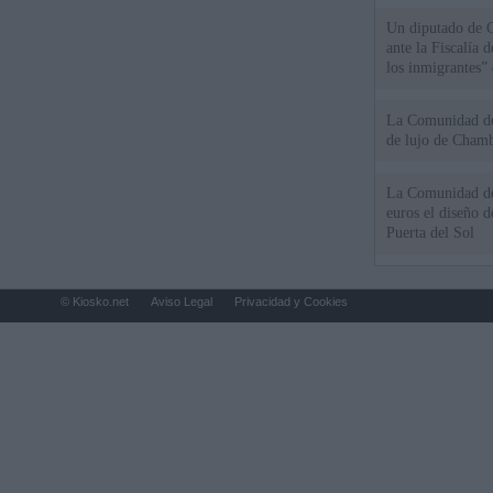
Un diputado de 
ante la Fiscalía 
los inmigrantes”
La Comunidad de 
de lujo de Chamb
La Comunidad de
euros el diseño d
Puerta del Sol
© Kiosko.net
Aviso Legal
Privacidad y Cookies