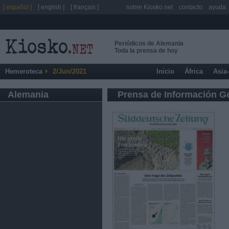
[ español ]
[ english ]
[ français ]
sobre Kiosko.net
contacto
ayuda
Periódicos de Alemania
Toda la prensa de hoy
Hemeroteca
2/Jun/2021
Inicio
África
Asia
Alemania
Prensa de Información G