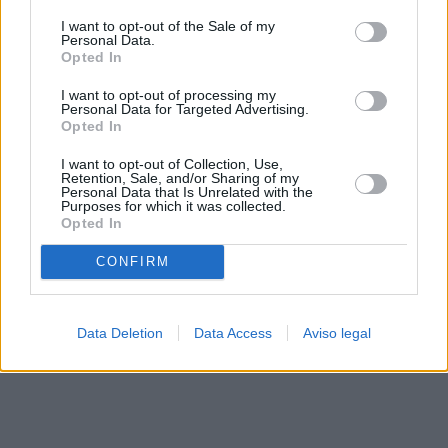
solo a este sitio web. Puede cambiar sus preferencias en
I want to opt-out of the Sale of my
cualquier momento entrando de nuevo en este sitio web o
Personal Data.
visitando nuestra política de privacidad.
Opted In
I want to opt-out of processing my
Personal Data for Targeted Advertising.
Opted In
I want to opt-out of Collection, Use,
Retention, Sale, and/or Sharing of my
Personal Data that Is Unrelated with the
Purposes for which it was collected.
Opted In
CONFIRM
Data Deletion
Data Access
Aviso legal