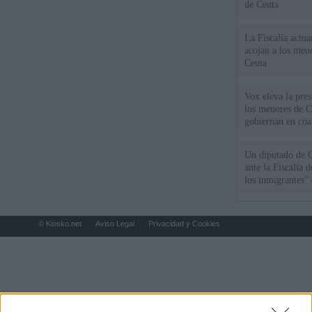
de Ceuta
La Fiscalía actu
acojan a los meno
Ceuta
Vox eleva la pres
los menores de C
gobiernan en coa
Un diputado de 
ante la Fiscalía 
los inmigrantes”
© Kiosko.net
Aviso Legal
Privacidad y Cookies