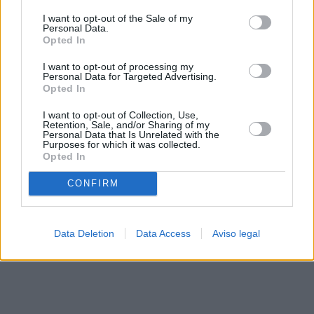
solo a este sitio web. Puede cambiar sus preferencias en
I want to opt-out of the Sale of my
cualquier momento entrando de nuevo en este sitio web o
Personal Data.
visitando nuestra política de privacidad.
Opted In
I want to opt-out of processing my
Personal Data for Targeted Advertising.
Opted In
I want to opt-out of Collection, Use,
Retention, Sale, and/or Sharing of my
Personal Data that Is Unrelated with the
Purposes for which it was collected.
Opted In
CONFIRM
Data Deletion
Data Access
Aviso legal