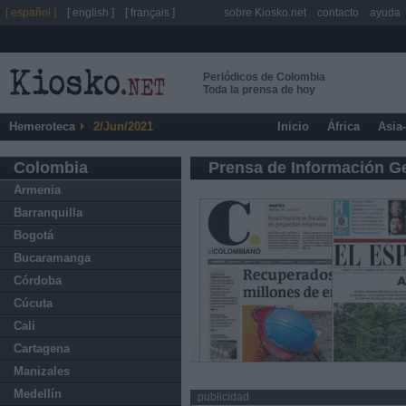
[ español ]
[ english ]
[ français ]
sobre Kiosko.net
contacto
ayuda
Periódicos de Colombia
Toda la prensa de hoy
Hemeroteca
2/Jun/2021
Inicio
África
Asia
Colombia
Prensa de Información G
Armenia
Barranquilla
Bogotá
Bucaramanga
Córdoba
Cúcuta
Cali
Cartagena
Manizales
Medellín
publicidad