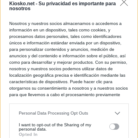
Kiosko.net -
Su privacidad es importante para
nosotros
Nosotros y nuestros socios almacenamos o accedemos a
información en un dispositivo, tales como cookies, y
procesamos datos personales, tales como identificadores
únicos e información estándar enviada por un dispositivo,
para personalizar contenidos y anuncios, medición de
anuncios y del contenido e información sobre el público, así
como para desarrollar y mejorar productos. Con su permiso,
nosotros y nuestros socios podemos utilizar datos de
localización geográfica precisa e identificación mediante las
características de dispositivos. Puede hacer clic para
otorgarnos su consentimiento a nosotros y a nuestros socios
para que llevemos a cabo el procesamiento previamente
descrito. De forma alternativa, puede acceder a información
más detallada y cambiar sus preferencias antes de otorgar o
Personal Data Processing Opt Outs
negar su consentimiento. Tenga en cuenta que algún
procesamiento de sus datos personales puede no requerir
I want to opt-out of the Sharing of my
de su consentimiento, pero usted tiene el derecho de
personal data.
rechazar tal procesamiento. Sus preferencias se aplicarán
Opted In