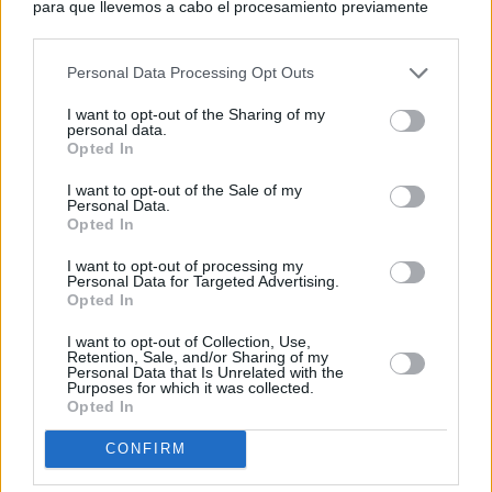
para que llevemos a cabo el procesamiento previamente
descrito. De forma alternativa, puede acceder a información
más detallada y cambiar sus preferencias antes de otorgar o
Personal Data Processing Opt Outs
negar su consentimiento. Tenga en cuenta que algún
procesamiento de sus datos personales puede no requerir
I want to opt-out of the Sharing of my
de su consentimiento, pero usted tiene el derecho de
personal data.
rechazar tal procesamiento. Sus preferencias se aplicarán
Opted In
solo a este sitio web. Puede cambiar sus preferencias en
I want to opt-out of the Sale of my
cualquier momento entrando de nuevo en este sitio web o
Personal Data.
visitando nuestra política de privacidad.
Opted In
I want to opt-out of processing my
Personal Data for Targeted Advertising.
Opted In
I want to opt-out of Collection, Use,
Retention, Sale, and/or Sharing of my
Personal Data that Is Unrelated with the
Purposes for which it was collected.
Opted In
CONFIRM