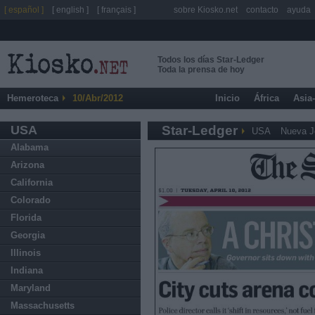
[ español ]
[ english ]
[ français ]
sobre Kiosko.net
contacto
ayuda
Todos los días Star-Ledger
Toda la prensa de hoy
Hemeroteca
10/Abr/2012
Inicio
África
Asia
USA
Star-Ledger
USA
Nueva J
Alabama
Arizona
California
Colorado
Florida
Georgia
Illinois
Indiana
Maryland
Massachusetts