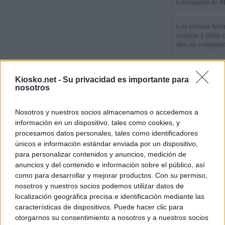
Comunidad de M
Los vecinos leva
mujeres y niñas 
días no consegu
Meloni denuncia 
mientras llama a
Kiosko.net -
Su privacidad es importante para
para Italia con 
nosotros
España tiene cas
Nosotros y nuestros socios almacenamos o accedemos a
principales, un 3
información en un dispositivo, tales como cookies, y
procesamos datos personales, tales como identificadores
únicos e información estándar enviada por un dispositivo,
© Kiosko.net
Aviso Legal
Privacidad y Cookies
para personalizar contenidos y anuncios, medición de
anuncios y del contenido e información sobre el público, así
como para desarrollar y mejorar productos. Con su permiso,
nosotros y nuestros socios podemos utilizar datos de
localización geográfica precisa e identificación mediante las
características de dispositivos. Puede hacer clic para
otorgarnos su consentimiento a nosotros y a nuestros socios