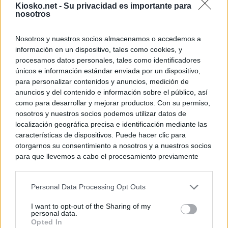
Kiosko.net -
Su privacidad es importante para
nosotros
Nosotros y nuestros socios almacenamos o accedemos a
información en un dispositivo, tales como cookies, y
procesamos datos personales, tales como identificadores
únicos e información estándar enviada por un dispositivo,
para personalizar contenidos y anuncios, medición de
anuncios y del contenido e información sobre el público, así
como para desarrollar y mejorar productos. Con su permiso,
nosotros y nuestros socios podemos utilizar datos de
localización geográfica precisa e identificación mediante las
características de dispositivos. Puede hacer clic para
otorgarnos su consentimiento a nosotros y a nuestros socios
para que llevemos a cabo el procesamiento previamente
descrito. De forma alternativa, puede acceder a información
más detallada y cambiar sus preferencias antes de otorgar o
Personal Data Processing Opt Outs
negar su consentimiento. Tenga en cuenta que algún
procesamiento de sus datos personales puede no requerir
I want to opt-out of the Sharing of my
de su consentimiento, pero usted tiene el derecho de
personal data.
rechazar tal procesamiento. Sus preferencias se aplicarán
Opted In