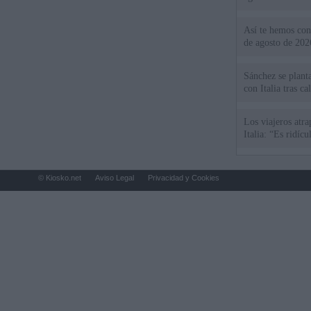
Así te hemos cont
de agosto de 202
Sánchez se plant
con Italia tras c
Los viajeros atra
Italia: “Es ridíc
© Kiosko.net
Aviso Legal
Privacidad y Cookies