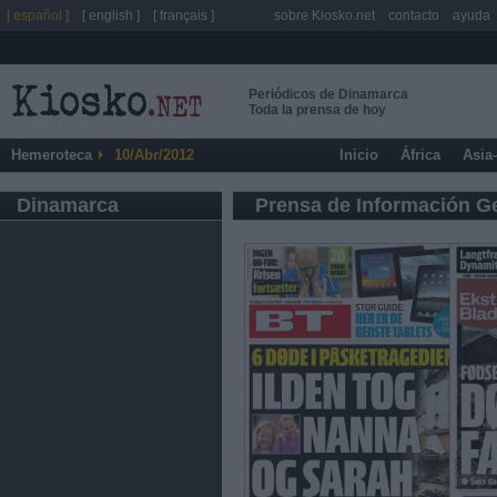
[ español ]
[ english ]
[ français ]
sobre Kiosko.net
contacto
ayuda
Periódicos de Dinamarca
Toda la prensa de hoy
Hemeroteca
10/Abr/2012
Inicio
África
Asia
Dinamarca
Prensa de Información G