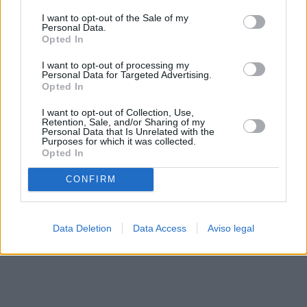
solo a este sitio web. Puede cambiar sus preferencias en
I want to opt-out of the Sale of my
cualquier momento entrando de nuevo en este sitio web o
Personal Data.
visitando nuestra política de privacidad.
Opted In
I want to opt-out of processing my
Personal Data for Targeted Advertising.
Opted In
I want to opt-out of Collection, Use,
Retention, Sale, and/or Sharing of my
Personal Data that Is Unrelated with the
Purposes for which it was collected.
Opted In
CONFIRM
Data Deletion
Data Access
Aviso legal