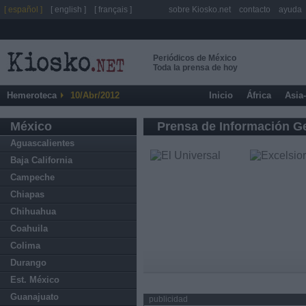
[ español ]
[ english ]
[ français ]
sobre Kiosko.net
contacto
ayuda
Periódicos de México
Toda la prensa de hoy
Hemeroteca
10/Abr/2012
Inicio
África
Asia
México
Prensa de Información G
Aguascalientes
Baja California
Campeche
Chiapas
Chihuahua
Coahuila
Colima
Durango
Est. México
Guanajuato
publicidad