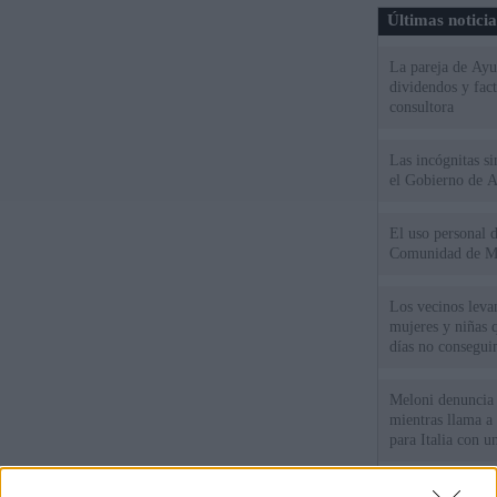
Últimas notici
La pareja de Ayu
dividendos y fac
consultora
Las incógnitas s
el Gobierno de 
El uso personal d
Comunidad de M
Los vecinos leva
mujeres y niñas 
días no consegu
Meloni denuncia 
mientras llama a
para Italia con 
España tiene cas