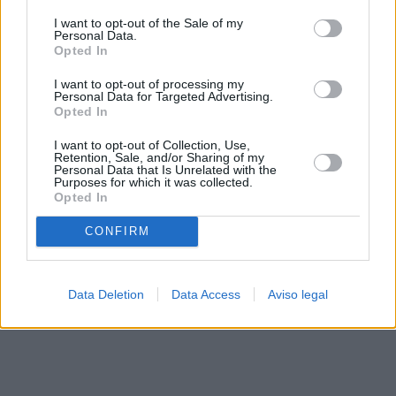
solo a este sitio web. Puede cambiar sus preferencias en
I want to opt-out of the Sale of my
cualquier momento entrando de nuevo en este sitio web o
Personal Data.
visitando nuestra política de privacidad.
Opted In
I want to opt-out of processing my
Personal Data for Targeted Advertising.
Opted In
I want to opt-out of Collection, Use,
Retention, Sale, and/or Sharing of my
Personal Data that Is Unrelated with the
Purposes for which it was collected.
Opted In
CONFIRM
Data Deletion
Data Access
Aviso legal