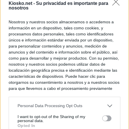
Kiosko.net -
Su privacidad es importante para
principales, un 3
nosotros
Nosotros y nuestros socios almacenamos o accedemos a
© Kiosko.net
Aviso Legal
Privacidad y Cookies
información en un dispositivo, tales como cookies, y
procesamos datos personales, tales como identificadores
únicos e información estándar enviada por un dispositivo,
para personalizar contenidos y anuncios, medición de
anuncios y del contenido e información sobre el público, así
como para desarrollar y mejorar productos. Con su permiso,
nosotros y nuestros socios podemos utilizar datos de
localización geográfica precisa e identificación mediante las
características de dispositivos. Puede hacer clic para
otorgarnos su consentimiento a nosotros y a nuestros socios
para que llevemos a cabo el procesamiento previamente
descrito. De forma alternativa, puede acceder a información
más detallada y cambiar sus preferencias antes de otorgar o
Personal Data Processing Opt Outs
negar su consentimiento. Tenga en cuenta que algún
procesamiento de sus datos personales puede no requerir
I want to opt-out of the Sharing of my
de su consentimiento, pero usted tiene el derecho de
personal data.
rechazar tal procesamiento. Sus preferencias se aplicarán
Opted In