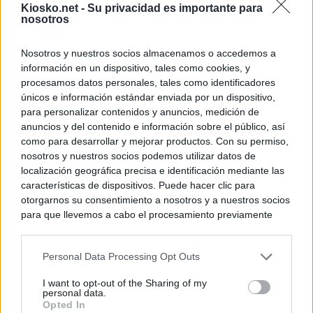
Kiosko.net -
Su privacidad es importante para
nosotros
Nosotros y nuestros socios almacenamos o accedemos a
información en un dispositivo, tales como cookies, y
procesamos datos personales, tales como identificadores
únicos e información estándar enviada por un dispositivo,
para personalizar contenidos y anuncios, medición de
anuncios y del contenido e información sobre el público, así
como para desarrollar y mejorar productos. Con su permiso,
nosotros y nuestros socios podemos utilizar datos de
localización geográfica precisa e identificación mediante las
características de dispositivos. Puede hacer clic para
otorgarnos su consentimiento a nosotros y a nuestros socios
para que llevemos a cabo el procesamiento previamente
descrito. De forma alternativa, puede acceder a información
más detallada y cambiar sus preferencias antes de otorgar o
Personal Data Processing Opt Outs
negar su consentimiento. Tenga en cuenta que algún
procesamiento de sus datos personales puede no requerir
I want to opt-out of the Sharing of my
de su consentimiento, pero usted tiene el derecho de
personal data.
rechazar tal procesamiento. Sus preferencias se aplicarán
Opted In