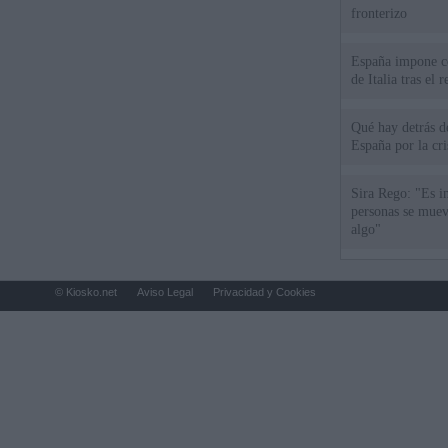
fronterizo
España impone co
de Italia tras el
Qué hay detrás d
España por la cri
Sira Rego: "Es i
personas se muev
algo"
© Kiosko.net
Aviso Legal
Privacidad y Cookies