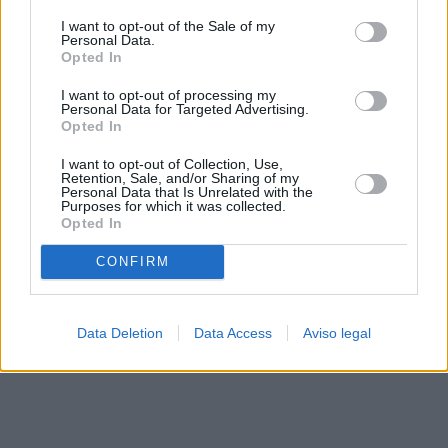
solo a este sitio web. Puede cambiar sus preferencias en
I want to opt-out of the Sale of my
cualquier momento entrando de nuevo en este sitio web o
Personal Data.
visitando nuestra política de privacidad.
Opted In
I want to opt-out of processing my
Personal Data for Targeted Advertising.
Opted In
I want to opt-out of Collection, Use,
Retention, Sale, and/or Sharing of my
Personal Data that Is Unrelated with the
Purposes for which it was collected.
Opted In
CONFIRM
Data Deletion
Data Access
Aviso legal