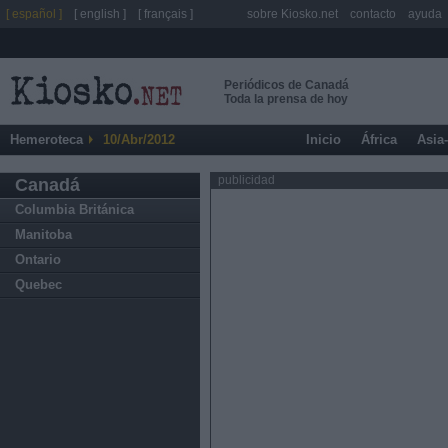
[ español ]
[ english ]
[ français ]
sobre Kiosko.net
contacto
ayuda
Periódicos de Canadá
Toda la prensa de hoy
Hemeroteca
10/Abr/2012
Inicio
África
Asia
publicidad
Canadá
Columbia Británica
Manitoba
Ontario
Quebec