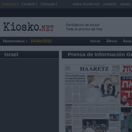
[ español ]
[ english ]
[ français ]
sobre Kiosko.net
contacto
ayuda
Periódicos de Israel
Toda la prensa de hoy
Hemeroteca
10/Abr/2012
Inicio
África
Asia
Israel
Prensa de Información G