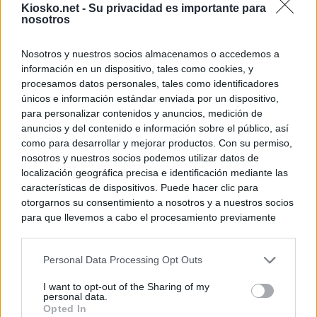
Kiosko.net -
Su privacidad es importante para
nosotros
Nosotros y nuestros socios almacenamos o accedemos a
información en un dispositivo, tales como cookies, y
procesamos datos personales, tales como identificadores
únicos e información estándar enviada por un dispositivo,
para personalizar contenidos y anuncios, medición de
anuncios y del contenido e información sobre el público, así
como para desarrollar y mejorar productos. Con su permiso,
nosotros y nuestros socios podemos utilizar datos de
localización geográfica precisa e identificación mediante las
características de dispositivos. Puede hacer clic para
otorgarnos su consentimiento a nosotros y a nuestros socios
para que llevemos a cabo el procesamiento previamente
descrito. De forma alternativa, puede acceder a información
más detallada y cambiar sus preferencias antes de otorgar o
Personal Data Processing Opt Outs
negar su consentimiento. Tenga en cuenta que algún
procesamiento de sus datos personales puede no requerir
I want to opt-out of the Sharing of my
de su consentimiento, pero usted tiene el derecho de
personal data.
rechazar tal procesamiento. Sus preferencias se aplicarán
Opted In