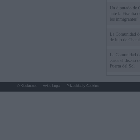
Un diputado de 
ante la Fiscalía 
los inmigrantes”
La Comunidad de 
de lujo de Chamb
La Comunidad de
euros el diseño d
Puerta del Sol
© Kiosko.net
Aviso Legal
Privacidad y Cookies