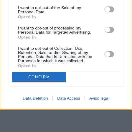
solo a este sitio web. Puede cambiar sus preferencias en
I want to opt-out of the Sale of my
cualquier momento entrando de nuevo en este sitio web o
Personal Data.
visitando nuestra política de privacidad.
Opted In
I want to opt-out of processing my
Personal Data for Targeted Advertising.
Opted In
I want to opt-out of Collection, Use,
Retention, Sale, and/or Sharing of my
Personal Data that Is Unrelated with the
Purposes for which it was collected.
Opted In
CONFIRM
Data Deletion
Data Access
Aviso legal