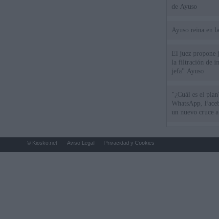
de Ayuso
Ayuso reina en l
El juez propone j
la filtración de i
jefa" Ayuso
"¿Cuál es el plan
WhatsApp, Faceb
un nuevo cruce a
15 de agosto
© Kiosko.net
Aviso Legal
Privacidad y Cookies