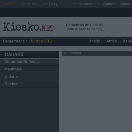
[ español ]
[ english ]
[ français ]
sobre Kiosko.net
contacto
ayuda
Periódicos de Canadá
Toda la prensa de hoy
Hemeroteca
10/Abr/2012
Inicio
África
Asia
publicidad
Canadá
Columbia Británica
Manitoba
Ontario
Quebec