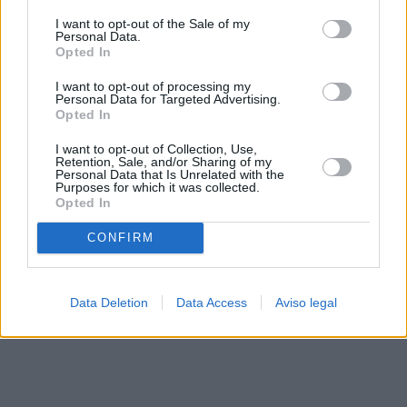
solo a este sitio web. Puede cambiar sus preferencias en
I want to opt-out of the Sale of my
cualquier momento entrando de nuevo en este sitio web o
Personal Data.
visitando nuestra política de privacidad.
Opted In
I want to opt-out of processing my
Personal Data for Targeted Advertising.
Opted In
I want to opt-out of Collection, Use,
Retention, Sale, and/or Sharing of my
Personal Data that Is Unrelated with the
Purposes for which it was collected.
Opted In
CONFIRM
Data Deletion
Data Access
Aviso legal