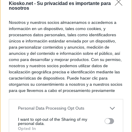
Kiosko.net -
Su privacidad es importante para
nosotros
Nosotros y nuestros socios almacenamos o accedemos a
información en un dispositivo, tales como cookies, y
procesamos datos personales, tales como identificadores
únicos e información estándar enviada por un dispositivo,
para personalizar contenidos y anuncios, medición de
anuncios y del contenido e información sobre el público, así
como para desarrollar y mejorar productos. Con su permiso,
nosotros y nuestros socios podemos utilizar datos de
localización geográfica precisa e identificación mediante las
características de dispositivos. Puede hacer clic para
otorgarnos su consentimiento a nosotros y a nuestros socios
para que llevemos a cabo el procesamiento previamente
descrito. De forma alternativa, puede acceder a información
más detallada y cambiar sus preferencias antes de otorgar o
Personal Data Processing Opt Outs
negar su consentimiento. Tenga en cuenta que algún
procesamiento de sus datos personales puede no requerir
I want to opt-out of the Sharing of my
de su consentimiento, pero usted tiene el derecho de
personal data.
rechazar tal procesamiento. Sus preferencias se aplicarán
Opted In