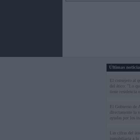
Últimas notici
El consejero al 
del ático: "Lo q
tiene residencia o
El Gobierno de A
directamente la 
ayudas por los i
Las cifras del át
inmobiliaria a l