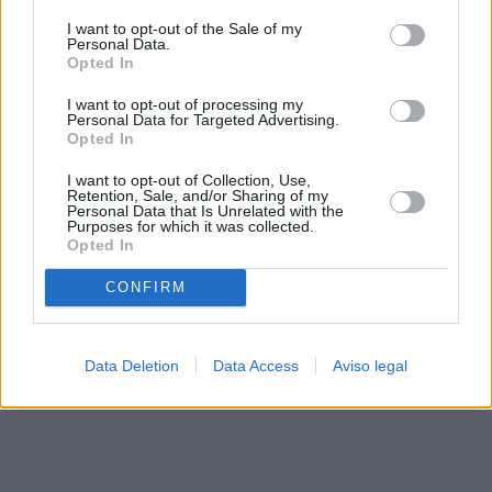
solo a este sitio web. Puede cambiar sus preferencias en
I want to opt-out of the Sale of my
cualquier momento entrando de nuevo en este sitio web o
Personal Data.
visitando nuestra política de privacidad.
Opted In
I want to opt-out of processing my
Personal Data for Targeted Advertising.
Opted In
I want to opt-out of Collection, Use,
Retention, Sale, and/or Sharing of my
Personal Data that Is Unrelated with the
Purposes for which it was collected.
Opted In
CONFIRM
Data Deletion
Data Access
Aviso legal