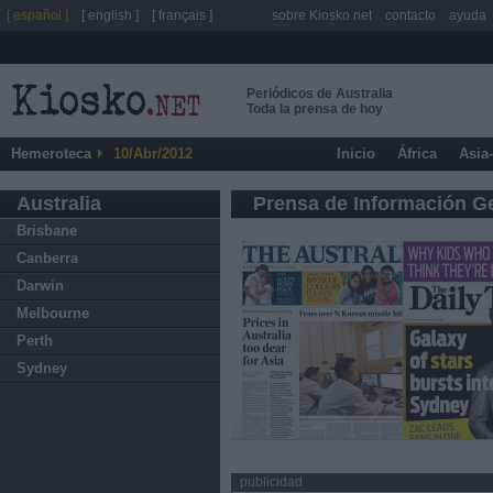
[ español ]
[ english ]
[ français ]
sobre Kiosko.net
contacto
ayuda
Periódicos de Australia
Toda la prensa de hoy
Hemeroteca
10/Abr/2012
Inicio
África
Asia
Australia
Prensa de Información G
Brisbane
Canberra
Darwin
Melbourne
Perth
Sydney
publicidad