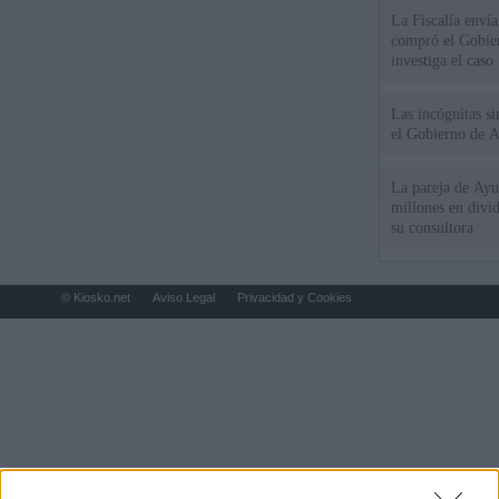
La Fiscalía envía
compró el Gobie
investiga el caso
Las incógnitas s
el Gobierno de 
La pareja de Ayu
millones en divi
su consultora
© Kiosko.net
Aviso Legal
Privacidad y Cookies