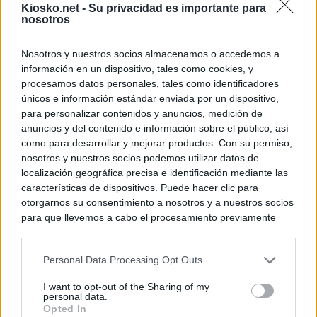
Kiosko.net -
Su privacidad es importante para
nosotros
Nosotros y nuestros socios almacenamos o accedemos a
información en un dispositivo, tales como cookies, y
procesamos datos personales, tales como identificadores
únicos e información estándar enviada por un dispositivo,
para personalizar contenidos y anuncios, medición de
anuncios y del contenido e información sobre el público, así
como para desarrollar y mejorar productos. Con su permiso,
nosotros y nuestros socios podemos utilizar datos de
localización geográfica precisa e identificación mediante las
características de dispositivos. Puede hacer clic para
otorgarnos su consentimiento a nosotros y a nuestros socios
para que llevemos a cabo el procesamiento previamente
descrito. De forma alternativa, puede acceder a información
más detallada y cambiar sus preferencias antes de otorgar o
Personal Data Processing Opt Outs
negar su consentimiento. Tenga en cuenta que algún
procesamiento de sus datos personales puede no requerir
I want to opt-out of the Sharing of my
de su consentimiento, pero usted tiene el derecho de
personal data.
rechazar tal procesamiento. Sus preferencias se aplicarán
Opted In