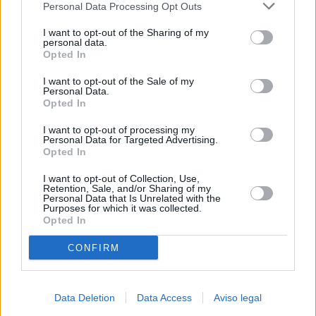
Personal Data Processing Opt Outs
negar su consentimiento. Tenga en cuenta que algún
procesamiento de sus datos personales puede no requerir
I want to opt-out of the Sharing of my
de su consentimiento, pero usted tiene el derecho de
personal data.
rechazar tal procesamiento. Sus preferencias se aplicarán
Opted In
solo a este sitio web. Puede cambiar sus preferencias en
I want to opt-out of the Sale of my
cualquier momento entrando de nuevo en este sitio web o
Personal Data.
visitando nuestra política de privacidad.
Opted In
I want to opt-out of processing my
Personal Data for Targeted Advertising.
Opted In
I want to opt-out of Collection, Use,
Retention, Sale, and/or Sharing of my
Personal Data that Is Unrelated with the
Purposes for which it was collected.
Opted In
CONFIRM
Data Deletion
Data Access
Aviso legal