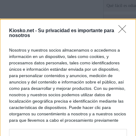
Qué fácil es odi
Tatuajes, cicatri
que busca a los d
Kiosko.net -
Su privacidad es importante para
Ceuta
nosotros
Herencia del esc
Nosotros y nuestros socios almacenamos o accedemos a
del PP: así es l
información en un dispositivo, tales como cookies, y
ático de Ayuso
procesamos datos personales, tales como identificadores
únicos e información estándar enviada por un dispositivo,
para personalizar contenidos y anuncios, medición de
© Kiosko.net
Aviso Legal
Privacidad y Cookies
anuncios y del contenido e información sobre el público, así
como para desarrollar y mejorar productos. Con su permiso,
nosotros y nuestros socios podemos utilizar datos de
localización geográfica precisa e identificación mediante las
características de dispositivos. Puede hacer clic para
otorgarnos su consentimiento a nosotros y a nuestros socios
para que llevemos a cabo el procesamiento previamente
descrito. De forma alternativa, puede acceder a información
más detallada y cambiar sus preferencias antes de otorgar o