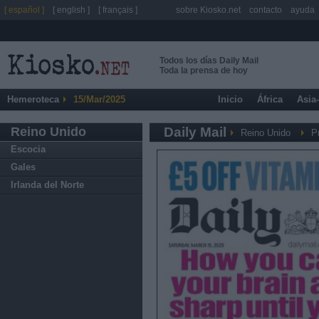
[ español ]
[ english ]
[ français ]
sobre Kiosko.net
contacto
ayuda
Todos los días Daily Mail
Toda la prensa de hoy
Hemeroteca
15/Mar/2025
Inicio
África
Asia
Reino Unido
Daily Mail
Reino Unido
P
Escocia
Gales
Irlanda del Norte