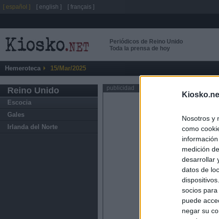
[ español ]
[ english ]
[ français ]
Periódicos de Reino Unido
Toda la prensa de hoy
Hemeroteca
15/Mar/2025
publicidad
Reino Unido
Kiosko.ne
Escocia
Gales
Nosotros y 
Irlanda del Norte
como cookie
información
medición de
desarrollar
datos de loc
dispositivo
socios para
puede acced
negar su co