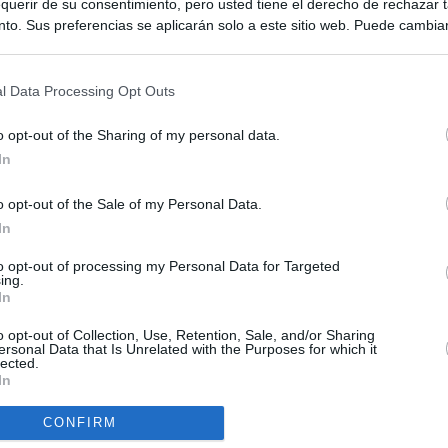
querir de su consentimiento, pero usted tiene el derecho de rechazar t
to. Sus preferencias se aplicarán solo a este sitio web. Puede cambia
s en cualquier momento entrando de nuevo en este sitio web o visitan
privacidad.
l Data Processing Opt Outs
o opt-out of the Sharing of my personal data.
In
o opt-out of the Sale of my Personal Data.
ias
SO
In
Kio
n ultimátum a Italia: o levanta los controles a viajeros de
to opt-out of processing my Personal Data for Targeted
ará "medidas proporcionales"
ing.
Nav
In
del
el ultimátum del Gobierno y mantiene los controles a viajeros de
SÍ
o opt-out of Collection, Use, Retention, Sale, and/or Sharing
 15 de agosto: "No aceptamos imposiciones"
ersonal Data that Is Unrelated with the Purposes for which it
lected.
In
haza el intento del PP de que los ministros acudan al Senado en
isis de Ceuta
CONFIRM