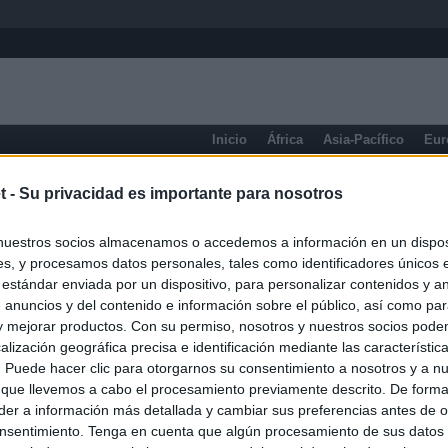
Inicio
África
Asia-Pacífico
Eur
Escocia
t -
Su privacidad es importante para nosotros
nuestros socios almacenamos o accedemos a información en un disposi
s, y procesamos datos personales, tales como identificadores únicos 
 estándar enviada por un dispositivo, para personalizar contenidos y a
 anuncios y del contenido e información sobre el público, así como pa
 y mejorar productos. Con su permiso, nosotros y nuestros socios podem
alización geográfica precisa e identificación mediante las característic
s. Puede hacer clic para otorgarnos su consentimiento a nosotros y a n
 que llevemos a cabo el procesamiento previamente descrito. De forma 
er a información más detallada y cambiar sus preferencias antes de o
nsentimiento. Tenga en cuenta que algún procesamiento de sus datos