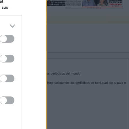
al
r sus
do nuestra
BRE KIOSKO.NET
sko.net
es la puerta de entrada a los periódicos del mundo.
ega por las portadas de los periódicos del mundo: los periódicos de tu ciudad, de tu país o
 otro extremo del mundo.
GUENOS