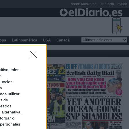
sobre Kiosko.net
contacto
ayuda
opa
Latinoamérica
USA
Canadá
tivo, tales
e
nuncios,
ra
os utilizar
as de
uestros
alternativa,
torgar o
 personales