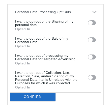
descrito. De forma alternativa, puede acceder a información
más detallada y cambiar sus preferencias antes de otorgar o
Personal Data Processing Opt Outs
negar su consentimiento. Tenga en cuenta que algún
procesamiento de sus datos personales puede no requerir
I want to opt-out of the Sharing of my
de su consentimiento, pero usted tiene el derecho de
personal data.
rechazar tal procesamiento. Sus preferencias se aplicarán
Opted In
solo a este sitio web. Puede cambiar sus preferencias en
I want to opt-out of the Sale of my
cualquier momento entrando de nuevo en este sitio web o
Personal Data.
visitando nuestra política de privacidad.
Opted In
I want to opt-out of processing my
Personal Data for Targeted Advertising.
Opted In
I want to opt-out of Collection, Use,
Retention, Sale, and/or Sharing of my
Personal Data that Is Unrelated with the
Purposes for which it was collected.
Opted In
CONFIRM