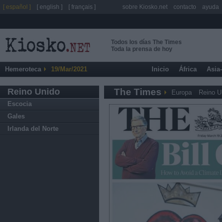
[ español ]
[ english ]
[ français ]
sobre Kiosko.net
contacto
ayuda
Todos los días The Times
Toda la prensa de hoy
Hemeroteca
19/Mar/2021
Inicio
África
Asia
Reino Unido
The Times
Europa
Reino U
Escocia
Gales
Irlanda del Norte