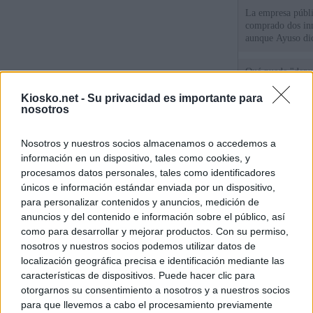
La empresa públic
comprado dos inm
aunque Ayuso dic
el año"
Qué puede "depur
de violencia de g
Gobierno andalu
Kiosko.net -
Su privacidad es importante para
nosotros
Cientos de menor
Nosotros y nuestros socios almacenamos o accedemos a
del Príncipe sin
intemperie"
información en un dispositivo, tales como cookies, y
procesamos datos personales, tales como identificadores
únicos e información estándar enviada por un dispositivo,
© Kiosko.net
Aviso Legal
Privacidad y Cookies
para personalizar contenidos y anuncios, medición de
anuncios y del contenido e información sobre el público, así
como para desarrollar y mejorar productos. Con su permiso,
nosotros y nuestros socios podemos utilizar datos de
localización geográfica precisa e identificación mediante las
características de dispositivos. Puede hacer clic para
otorgarnos su consentimiento a nosotros y a nuestros socios
para que llevemos a cabo el procesamiento previamente