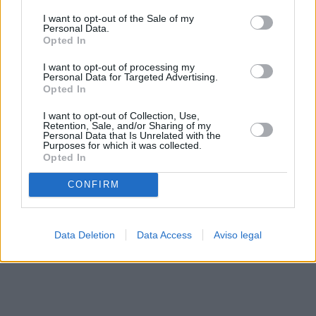
solo a este sitio web. Puede cambiar sus preferencias en
I want to opt-out of the Sale of my
cualquier momento entrando de nuevo en este sitio web o
Personal Data.
visitando nuestra política de privacidad.
Opted In
I want to opt-out of processing my
Personal Data for Targeted Advertising.
Opted In
I want to opt-out of Collection, Use,
Retention, Sale, and/or Sharing of my
Personal Data that Is Unrelated with the
Purposes for which it was collected.
Opted In
CONFIRM
Data Deletion
Data Access
Aviso legal