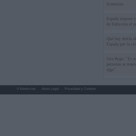
fronterizo
España impone co
de Italia tras el
Qué hay detrás d
España por la cri
Sira Rego: "Es i
personas se muev
algo"
© Kiosko.net
Aviso Legal
Privacidad y Cookies