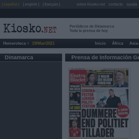
[ español ]
[ english ]
[ français ]
sobre Kiosko.net
contacto
ayuda
Periódicos de Dinamarca
Toda la prensa de hoy
Hemeroteca
19/Mar/2021
Inicio
África
Asia
Dinamarca
Prensa de Información G