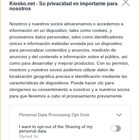
Kiosko.net -
Su privacidad es importante para
nosotros
Nosotros y nuestros socios almacenamos o accedemos a
información en un dispositivo, tales como cookies, y
procesamos datos personales, tales como identificadores
únicos e información estándar enviada por un dispositivo,
para personalizar contenidos y anuncios, medición de
anuncios y del contenido e información sobre el público, así
como para desarrollar y mejorar productos. Con su permiso,
nosotros y nuestros socios podemos utilizar datos de
localización geográfica precisa e identificación mediante las
características de dispositivos. Puede hacer clic para
otorgarnos su consentimiento a nosotros y a nuestros socios
para que llevemos a cabo el procesamiento previamente
descrito. De forma alternativa, puede acceder a información
más detallada y cambiar sus preferencias antes de otorgar o
Personal Data Processing Opt Outs
negar su consentimiento. Tenga en cuenta que algún
procesamiento de sus datos personales puede no requerir
I want to opt-out of the Sharing of my
de su consentimiento, pero usted tiene el derecho de
personal data.
rechazar tal procesamiento. Sus preferencias se aplicarán
Opted In