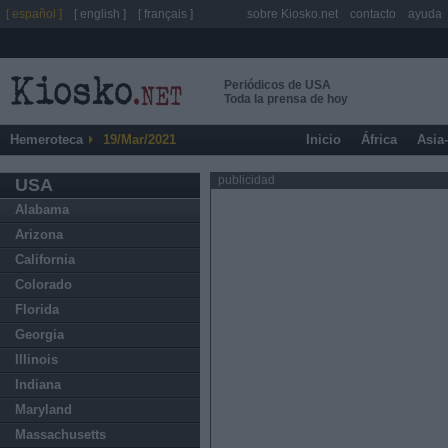
[ español ]
[ english ]
[ français ]
sobre Kiosko.net
contacto
ayuda
Periódicos de USA
Toda la prensa de hoy
Hemeroteca
19/Mar/2021
Inicio
África
Asia
publicidad
USA
Alabama
Arizona
California
Colorado
Florida
Georgia
Illinois
Indiana
Maryland
Massachusetts