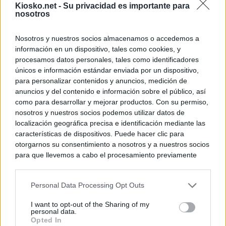
Kiosko.net -
Su privacidad es importante para
nosotros
Nosotros y nuestros socios almacenamos o accedemos a
información en un dispositivo, tales como cookies, y
procesamos datos personales, tales como identificadores
únicos e información estándar enviada por un dispositivo,
para personalizar contenidos y anuncios, medición de
anuncios y del contenido e información sobre el público, así
como para desarrollar y mejorar productos. Con su permiso,
nosotros y nuestros socios podemos utilizar datos de
localización geográfica precisa e identificación mediante las
características de dispositivos. Puede hacer clic para
otorgarnos su consentimiento a nosotros y a nuestros socios
para que llevemos a cabo el procesamiento previamente
descrito. De forma alternativa, puede acceder a información
más detallada y cambiar sus preferencias antes de otorgar o
Personal Data Processing Opt Outs
negar su consentimiento. Tenga en cuenta que algún
procesamiento de sus datos personales puede no requerir
I want to opt-out of the Sharing of my
de su consentimiento, pero usted tiene el derecho de
personal data.
rechazar tal procesamiento. Sus preferencias se aplicarán
Opted In