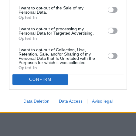
solo a este sitio web. Puede cambiar sus preferencias en
I want to opt-out of the Sale of my
cualquier momento entrando de nuevo en este sitio web o
Personal Data.
visitando nuestra política de privacidad.
Opted In
I want to opt-out of processing my
Personal Data for Targeted Advertising.
Opted In
I want to opt-out of Collection, Use,
Retention, Sale, and/or Sharing of my
Personal Data that Is Unrelated with the
Purposes for which it was collected.
Opted In
CONFIRM
Data Deletion
Data Access
Aviso legal