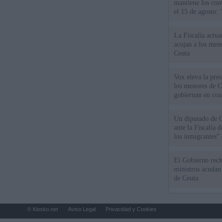
mantiene los cont
el 15 de agosto:
La Fiscalía actu
acojan a los meno
Ceuta
Vox eleva la pres
los menores de C
gobiernan en coa
Un diputado de 
ante la Fiscalía 
los inmigrantes”
El Gobierno rech
ministros acudan 
de Ceuta
© Kiosko.net
Aviso Legal
Privacidad y Cookies