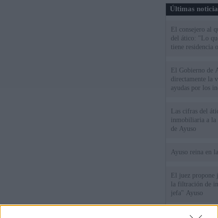
Últimas notici
El consejero al 
del ático: "Lo q
tiene residencia o
El Gobierno de A
directamente la 
ayudas por los i
Las cifras del át
inmobiliaria a l
de Ayuso
Ayuso reina en l
El juez propone j
la filtración de i
jefa" Ayuso
"¿Cuál es el plan