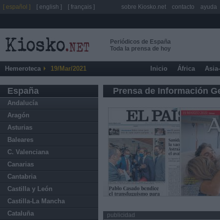
[ español ]
[ english ]
[ français ]
sobre Kiosko.net
contacto
ayuda
Periódicos de España
Toda la prensa de hoy
Hemeroteca
19/Mar/2021
Inicio
África
Asia
España
Prensa de Información G
Andalucía
Aragón
Asturias
Baleares
C. Valenciana
Canarias
Cantabria
Castilla y León
Castilla-La Mancha
Cataluña
publicidad