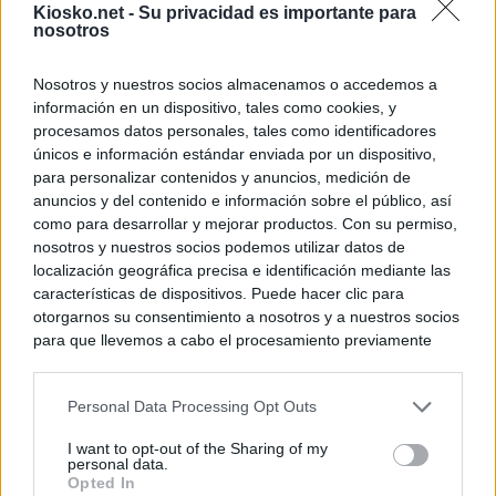
Kiosko.net -
Su privacidad es importante para
WhatsApp, Faceb
nosotros
un nuevo cruce a
15 de agosto
Nosotros y nuestros socios almacenamos o accedemos a
información en un dispositivo, tales como cookies, y
© Kiosko.net
Aviso Legal
Privacidad y Cookies
procesamos datos personales, tales como identificadores
únicos e información estándar enviada por un dispositivo,
para personalizar contenidos y anuncios, medición de
anuncios y del contenido e información sobre el público, así
como para desarrollar y mejorar productos. Con su permiso,
nosotros y nuestros socios podemos utilizar datos de
localización geográfica precisa e identificación mediante las
características de dispositivos. Puede hacer clic para
otorgarnos su consentimiento a nosotros y a nuestros socios
para que llevemos a cabo el procesamiento previamente
descrito. De forma alternativa, puede acceder a información
más detallada y cambiar sus preferencias antes de otorgar o
Personal Data Processing Opt Outs
negar su consentimiento. Tenga en cuenta que algún
procesamiento de sus datos personales puede no requerir
I want to opt-out of the Sharing of my
de su consentimiento, pero usted tiene el derecho de
personal data.
rechazar tal procesamiento. Sus preferencias se aplicarán
Opted In