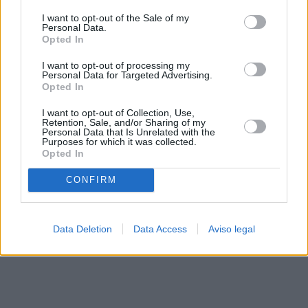
solo a este sitio web. Puede cambiar sus preferencias en
I want to opt-out of the Sale of my
cualquier momento entrando de nuevo en este sitio web o
Personal Data.
visitando nuestra política de privacidad.
Opted In
I want to opt-out of processing my
Personal Data for Targeted Advertising.
Opted In
I want to opt-out of Collection, Use,
Retention, Sale, and/or Sharing of my
Personal Data that Is Unrelated with the
Purposes for which it was collected.
Opted In
CONFIRM
Data Deletion
Data Access
Aviso legal